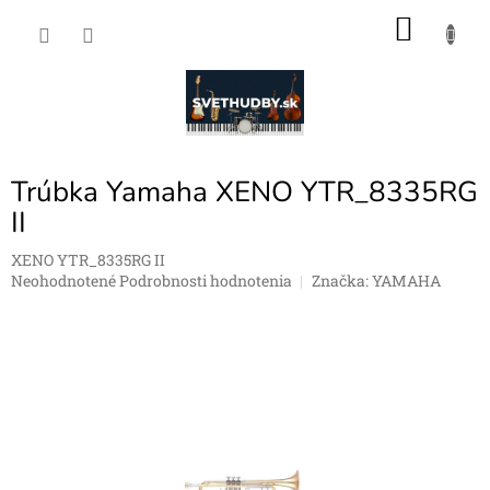
Prejsť
NÁKU
na
obsah
KOŠÍK
Trúbka Yamaha XENO YTR_8335RG
II
XENO YTR_8335RG II
Priemerné
Neohodnotené
Podrobnosti hodnotenia
Značka:
YAMAHA
hodnotenie
produktu
je
0,0
z
5
hviezdičiek.