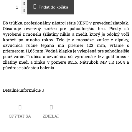
Pridať do košíka
Bb trúbka, profesionálny nástroj série XENO v prevedení zlatolak.
Obsahuje reverzný znižec pre pohodlnejšiu hru. Piesty sú
vyrobené z monelu (zliatiny niklu a medi), ktorý je odolný voči
korózii po mnoho rokov. Telo je z mosadze, znižce z alpaky,
ozvučnica ručne tepaná má priemer 123 mm, vŕtanie s
priemerom 11,65 mm. Vodná klapka je vylepšená pre pohodlnejšie
používanie. Trubica a ozvučnica sú vyrobená z tzv. gold brass -
zliatiny medi a zinku v pomere 85:15. Nátrubok MP TR 16C4 a
púzdro je súčasťou balenia.
Detailné informácie
OPÝTAŤ SA
ZDIEĽAŤ