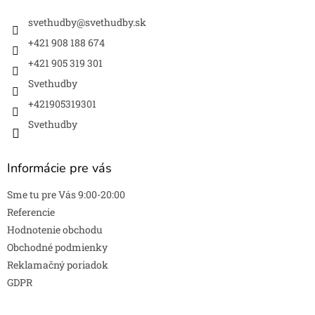
t
i
svethudby
@
svethudby.sk
e
+421 908 188 674
+421 905 319 301
Svethudby
+421905319301
Svethudby
Informácie pre vás
Sme tu pre Vás 9:00-20:00
Referencie
Hodnotenie obchodu
Obchodné podmienky
Reklamačný poriadok
GDPR