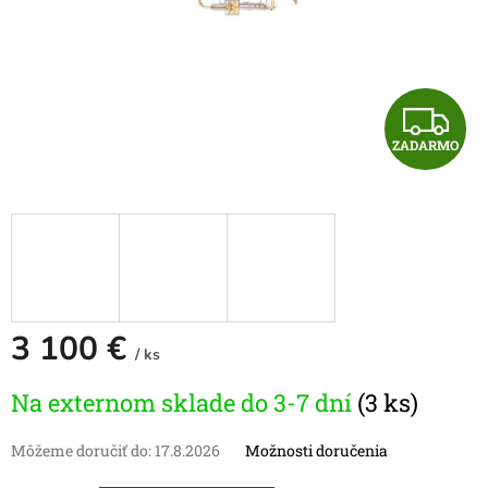
Z
ZADARMO
A
D
A
R
M
3 100 €
/ ks
O
Jednotková
Na externom sklade do 3-7 dní
(3 ks)
cena:
Môžeme doručiť do:
17.8.2026
Možnosti doručenia