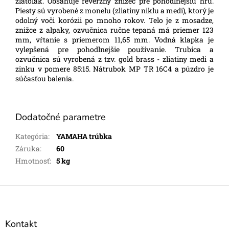
zlatolak. Obsahuje reverzný znižec pre pohodlnejšiu hru.
Piesty sú vyrobené z monelu (zliatiny niklu a medi), ktorý je
odolný voči korózii po mnoho rokov. Telo je z mosadze,
znižce z alpaky, ozvučnica ručne tepaná má priemer 123
mm, vŕtanie s priemerom 11,65 mm. Vodná klapka je
vylepšená pre pohodlnejšie používanie. Trubica a
ozvučnica sú vyrobená z tzv. gold brass - zliatiny medi a
zinku v pomere 85:15. Nátrubok MP TR 16C4 a púzdro je
súčasťou balenia.
Dodatočné parametre
Kategória
:
YAMAHA trúbka
Záruka
:
60
Hmotnosť
:
5 kg
Z
á
p
ä
Kontakt