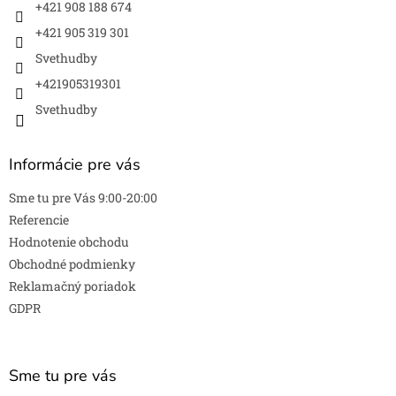
e
p
+421 908 188 674
r
+421 905 319 301
v
k
Svethudby
y
v
+421905319301
ý
Svethudby
p
i
s
Informácie pre vás
u
Sme tu pre Vás 9:00-20:00
Referencie
Hodnotenie obchodu
Obchodné podmienky
Reklamačný poriadok
GDPR
Sme tu pre vás