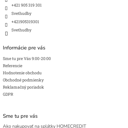
r
+421 905 319 301
v
k
Svethudby
y
v
+421905319301
ý
Svethudby
p
i
s
Informácie pre vás
u
Sme tu pre Vás 9:00-20:00
Referencie
Hodnotenie obchodu
Obchodné podmienky
Reklamačný poriadok
GDPR
Sme tu pre vás
Ako nakupovať na splátky HOMECREDIT