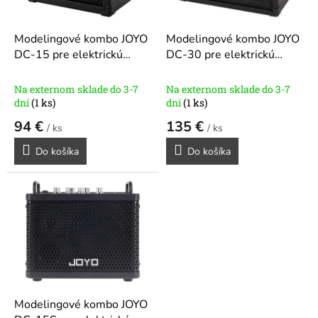
r
d
o
u
d
k
Modelingové kombo JOYO
Modelingové kombo JOYO
u
t
DC-15 pre elektrickú
DC-30 pre elektrickú
k
o
gitaru
gitaru
t
v
Na externom sklade do 3-7
Na externom sklade do 3-7
o
dní
(1 ks)
dní
(1 ks)
v
94 €
135 €
/ ks
/ ks
Do košíka
Do košíka
Modelingové kombo JOYO