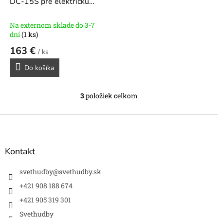
DC-15S pre elektrickú
gitaru
Na externom sklade do 3-7
dní
(1 ks)
163 €
/ ks
Do košíka
3
položiek celkom
O
v
l
Z
á
á
d
p
a
ä
Kontakt
c
t
i
i
svethudby
@
svethudby.sk
e
e
p
+421 908 188 674
r
+421 905 319 301
v
k
Svethudby