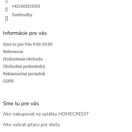
y
v
+421905319301
ý
Svethudby
p
i
s
Informácie pre vás
u
Sme tu pre Vás 9:00-20:00
Referencie
Hodnotenie obchodu
Obchodné podmienky
Reklamačný poriadok
GDPR
Sme tu pre vás
Ako nakupovať na splátky HOMECREDIT
Ako vybrať gitaru pre dieťa