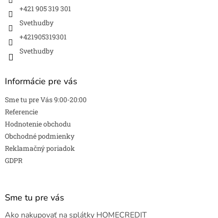
r
+421 905 319 301
v
k
Svethudby
y
v
+421905319301
ý
Svethudby
p
i
s
Informácie pre vás
u
Sme tu pre Vás 9:00-20:00
Referencie
Hodnotenie obchodu
Obchodné podmienky
Reklamačný poriadok
GDPR
Sme tu pre vás
Ako nakupovať na splátky HOMECREDIT