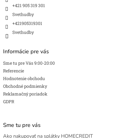
r
+421 905 319 301
v
k
Svethudby
y
v
+421905319301
ý
Svethudby
p
i
s
Informácie pre vás
u
Sme tu pre Vás 9:00-20:00
Referencie
Hodnotenie obchodu
Obchodné podmienky
Reklamačný poriadok
GDPR
Sme tu pre vás
Ako nakupovať na splátky HOMECREDIT