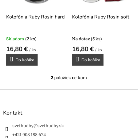
r
d
o
u
d
k
Kolofónia Ruby Rosin hard
Kolofónia Ruby Rosin soft
u
t
k
o
t
v
Skladom
(2 ks)
Na dotaz
(5 ks)
o
16,80 €
16,80 €
v
/ ks
/ ks
Do košíka
Do košíka
2
položiek celkom
O
v
l
Z
á
á
d
p
a
ä
Kontakt
c
t
i
i
svethudby
@
svethudby.sk
e
e
p
+421 908 188 674