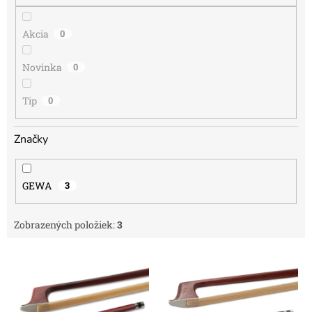
o
v
Akcia
0
Novinka
0
Tip
0
Značky
GEWA
3
Zobrazených položiek:
3
V
ý
p
i