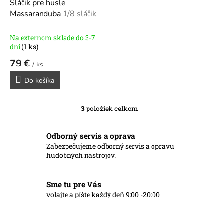
Sláčik pre husle
Massaranduba
1/8 sláčik
Na externom sklade do 3-7
dní
(1 ks)
79 €
/ ks
Do košíka
3
položiek celkom
O
v
l
Odborný servis a oprava
á
Zabezpečujeme odborný servis a opravu
d
hudobných nástrojov.
a
c
i
Sme tu pre Vás
e
p
volajte a píšte každý deň 9:00 -20:00
r
v