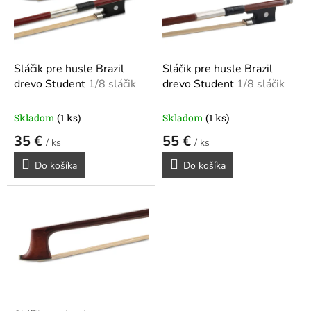
s
p
r
o
d
Sláčik pre husle Brazil
Sláčik pre husle Brazil
u
drevo Student
1/8 sláčik
drevo Student
1/8 sláčik
k
t
Skladom
(1 ks)
Skladom
(1 ks)
o
35 €
55 €
v
/ ks
/ ks
Do košíka
Do košíka