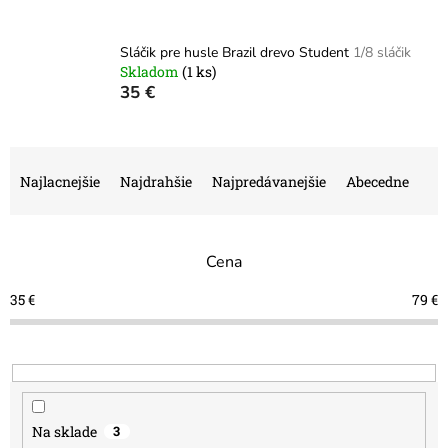
Sláčik pre husle Brazil drevo Student
1/8 sláčik
Skladom
(1 ks)
35 €
R
a
Najlacnejšie
Najdrahšie
Najpredávanejšie
Abecedne
d
e
n
Cena
i
e
35
€
79
€
p
r
o
d
u
k
Na sklade
3
t