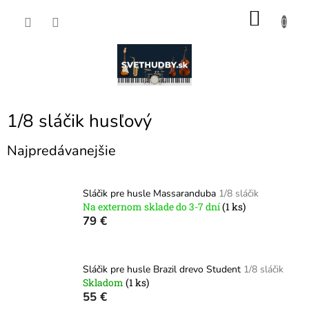
Prejsť
NÁKU
na
obsah
KOŠÍK
1/8 sláčik husľový
Najpredávanejšie
Sláčik pre husle Massaranduba
1/8 sláčik
Na externom sklade do 3-7 dní
(1 ks)
79 €
Sláčik pre husle Brazil drevo Student
1/8 sláčik
Skladom
(1 ks)
55 €