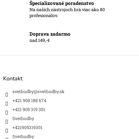
k
Špecializované poradenstvo
y
Na našich nástrojoch hrá viac ako 80
v
profesionálov.
ý
p
i
Doprava zadarmo
s
nad 149,-€
u
Z
á
p
ä
Kontakt
t
i
svethudby
@
svethudby.sk
e
+421 908 188 674
+421 905 319 301
Svethudby
+421905319301
Svethudby