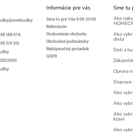
Informácie pre vás
Sme tu 
Ako naku
Sme tu pre Vás 9:00-20:00
udby
@
svethudby.
HOMECR
Referencie
Hodnotenie obchodu
Ako vybra
908 188 674
dieťa
Obchodné podmienky
05 319 301
Reklamačný poriadok
Deti a h
udby
GDPR
05319301
Zákazníc
udby
Oprava n
Doprava 
Ako vybra
Ako vybr
Ako vybra
klavír
Ako vybr