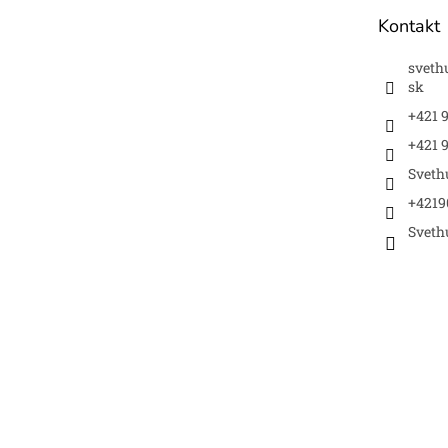
t
Kontakt
i
e
sveth
sk
+421 
+421 9
Sveth
+4219
Sveth