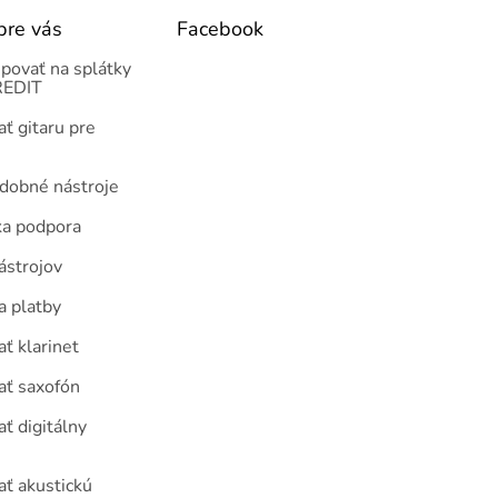
pre vás
Facebook
povať na splátky
EDIT
ť gitaru pre
udobné nástroje
ka podpora
ástrojov
a platby
ť klarinet
ať saxofón
ť digitálny
ať akustickú