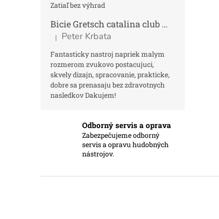
Zatiaľ bez výhrad
Bicie Gretsch catalina club micro kit saf
Peter Krbata
|
Hodnotenie produktu je 5 z 5 hviezdičiek.
Fantasticky nastroj napriek malym
rozmerom zvukovo postacujuci,
skvely dizajn, spracovanie, prakticke,
dobre sa prenasaju bez zdravotnych
nasledkov Dakujem!
Odborný servis a oprava
Zabezpečujeme odborný
servis a opravu hudobných
nástrojov.
Z
á
p
ä