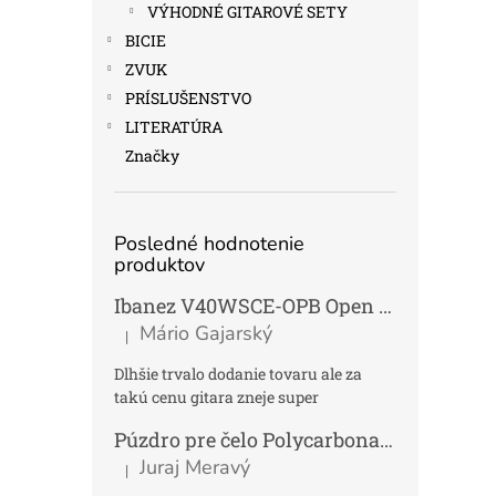
VÝHODNÉ GITAROVÉ SETY
BICIE
ZVUK
PRÍSLUŠENSTVO
LITERATÚRA
Značky
Posledné hodnotenie
produktov
Ibanez V40WSCE-OPB Open Pore Brown Elektroakustická gitara Dreadnought
Mário Gajarský
|
Hodnotenie produktu je 4 z 5 hviezdičiek.
Dlhšie trvalo dodanie tovaru ale za
takú cenu gitara zneje super
Púzdro pre čelo Polycarbonat FUN
Tmav
Juraj Meravý
|
Hodnotenie produktu je 5 z 5 hviezdičiek.