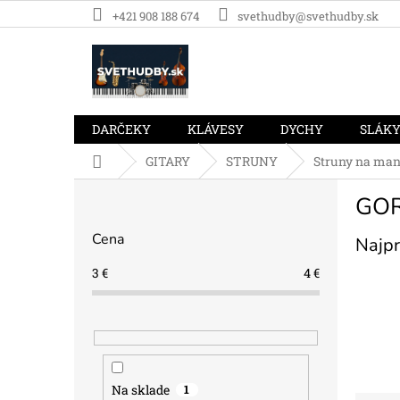
Prejsť
+421 908 188 674
svethudby@svethudby.sk
na
obsah
DARČEKY
KLÁVESY
DYCHY
SLÁK
Domov
GITARY
STRUNY
Struny na man
B
GOR
o
č
Cena
Najpr
n
ý
3
€
4
€
p
a
n
e
l
Na sklade
1