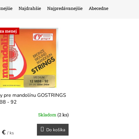
nejšie
Najdrahšie
Najpredávanejšie
Abecedne
 za menej
ny pre mandolínu GOSTRINGS
B8 - 92
Skladom
(2 ks)
Do košíka
0 €
/ ks