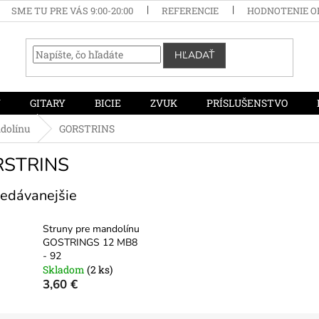
SME TU PRE VÁS 9:00-20:00
REFERENCIE
HODNOTENIE 
HĽADAŤ
Y
GITARY
BICIE
ZVUK
PRÍSLUŠENSTVO
dolínu
GORSTRINS
STRINS
edávanejšie
Struny pre mandolínu
GOSTRINGS 12 MB8
- 92
Skladom
(2 ks)
3,60 €