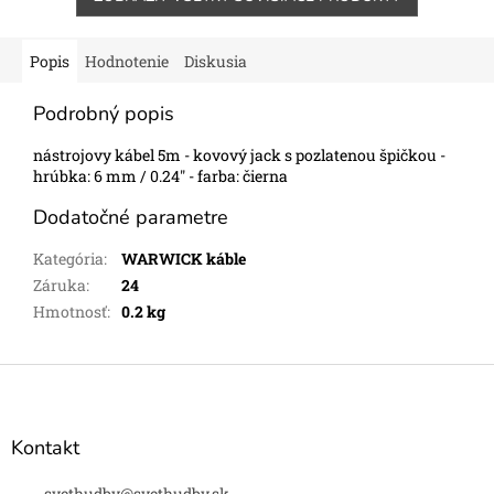
Popis
Hodnotenie
Diskusia
Podrobný popis
nástrojovy kábel 5m - kovový jack s pozlatenou špičkou -
hrúbka: 6 mm / 0.24" - farba: čierna
Dodatočné parametre
Kategória
:
WARWICK káble
Záruka
:
24
Hmotnosť
:
0.2 kg
Z
á
p
ä
Kontakt
t
svethudby
@
svethudby.sk