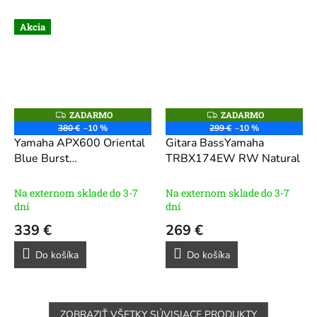
Akcia
ZADARMO
ZADARMO
Z
Z
A
A
380 €
–10 %
299 €
–10 %
D
D
Yamaha APX600 Oriental
Gitara BassYamaha
A
A
R
R
Blue Burst
TRBX174EW RW Natural
M
M
Elektroakustická gitara
O
O
Jumbo
Na externom sklade do 3-7
Na externom sklade do 3-7
dní
dní
339 €
269 €
Do košíka
Do košíka
ZOBRAZIŤ VŠETKY SÚVISIACE PRODUKTY