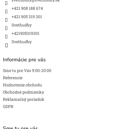
i
e
+421 908 188 674
+421 905 319 301
Svethudby
+421905319301
Svethudby
Informácie pre vás
Sme tu pre Vás 9:00-20:00
Referencie
Hodnotenie obchodu
Obchodné podmienky
Reklamačný poriadok
GDPR
Sme tu pre vás