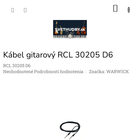
Prejsť
NÁKU
na
obsah
KOŠÍK
Kábel gitarový RCL 30205 D6
RCL 30205 D6
Priemerné
Neohodnotené
Podrobnosti hodnotenia
Značka:
WARWICK
hodnotenie
produktu
je
0,0
z
5
hviezdičiek.