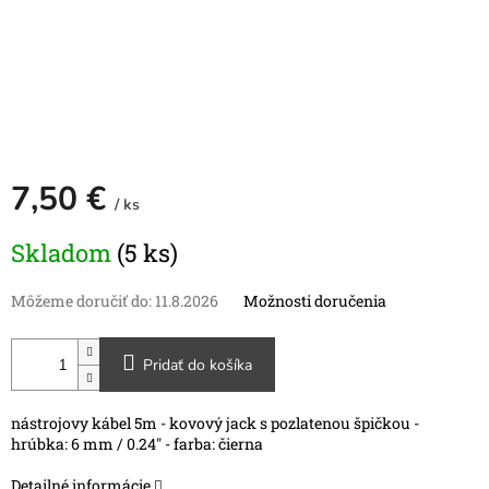
7,50 €
/ ks
Jednotková
Skladom
(5 ks)
cena:
Môžeme doručiť do:
11.8.2026
Možnosti doručenia
Pridať do košíka
nástrojovy kábel 5m - kovový jack s pozlatenou špičkou -
hrúbka: 6 mm / 0.24" - farba: čierna
Detailné informácie