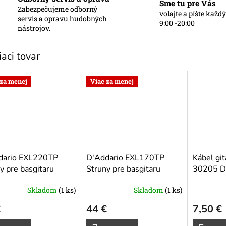
Sme tu pre Vás
Zabezpečujeme odborný
volajte a píšte každ
O
servis a opravu hudobných
9:00 -20:00
nástrojov.
iaci tovar
 za menej
Viac za menej
dario EXL220TP
D'Addario EXL170TP
Kábel gi
y pre basgitaru
Struny pre basgitaru
30205 D
Skladom
(1 ks)
Skladom
(1 ks)
€
44 €
7,50 €