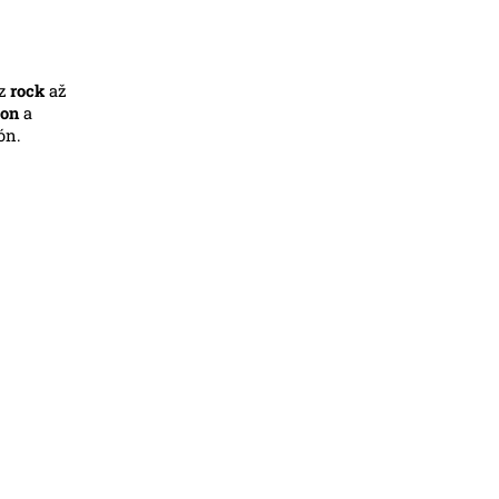
ez
rock
až
ion
a
ón.