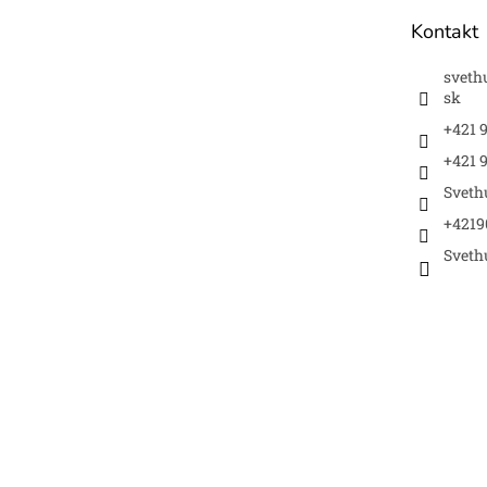
t
Kontakt
i
e
sveth
sk
+421 
+421 9
Sveth
+4219
Sveth