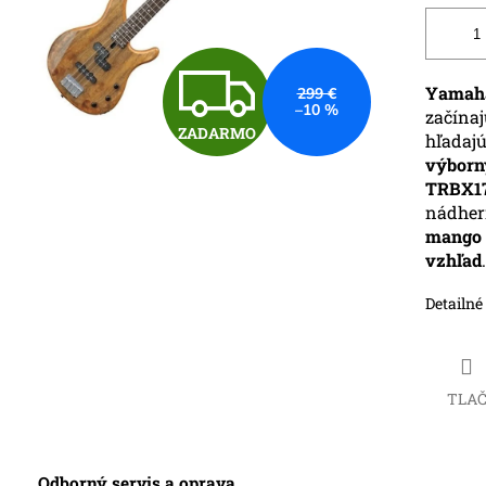
Z
Yamah
299 €
–10 %
začína
ZADARMO
hľada
A
výbor
TRBX1
nádhe
D
mango
vzhľad
.
A
Detailné
R
TLA
M
Odborný servis a oprava