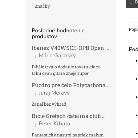
D
Značky
Popi
Posledné hodnotenie
produktov
Ibanez V40WSCE-OPB Open Pore Brown Elektroakustická gitara Dreadnought
Pod
Mário Gajarský
|
Hodnotenie produktu je 4 z 5 hviezdičiek.
Dlhšie trvalo dodanie tovaru ale za
takú cenu gitara zneje super
Púzdro pre čelo Polycarbonat FUN
Tmav
Juraj Meravý
|
Hodnotenie produktu je 5 z 5 hviezdičiek.
Zatiaľ bez výhrad
Bicie Gretsch catalina club micro kit saf
Peter Krbata
|
Hodnotenie produktu je 5 z 5 hviezdičiek.
Fantasticky nastroj napriek malym