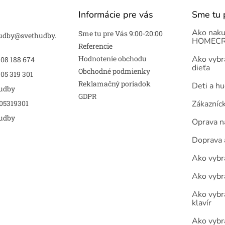
Informácie pre vás
Sme tu 
Ako naku
Sme tu pre Vás 9:00-20:00
udby
@
svethudby.
HOMECR
Referencie
Hodnotenie obchodu
Ako vybra
908 188 674
dieťa
Obchodné podmienky
05 319 301
Reklamačný poriadok
Deti a h
udby
GDPR
05319301
Zákazníc
udby
Oprava n
Doprava 
Ako vybra
Ako vybr
Ako vybra
klavír
Ako vybr