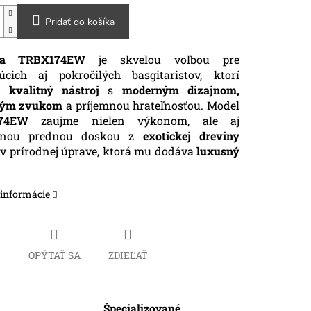
Pridať do košíka
a TRBX174EW
je skvelou voľbou pre
júcich aj pokročilých basgitaristov, ktorí
jú
kvalitný nástroj
s
moderným dizajnom,
ným zvukom
a príjemnou hrateľnosťou. Model
74EW
zaujme nielen výkonom, ale aj
rnou prednou doskou z
exotickej dreviny
v prírodnej úprave, ktorá mu dodáva
luxusný
 informácie
Č
OPÝTAŤ SA
ZDIEĽAŤ
Špecializované