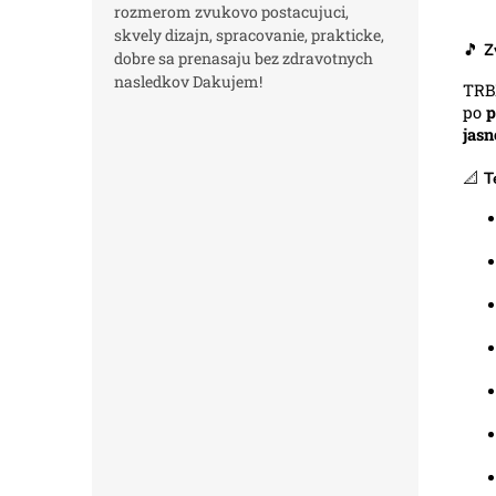
rozmerom zvukovo postacujuci,
skvely dizajn, spracovanie, prakticke,
🎵
Z
dobre sa prenasaju bez zdravotnych
nasledkov Dakujem!
TRB
po
p
jasn
📐
T