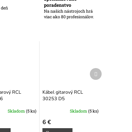
poradenstvo
ý deň
Na našich nástrojoch hrá
viac ako 80 profesionálov.
Ďalší
produkt
tarový RCL
Kábel gitarový RCL
6
30253 D5
Skladom
(5 ks)
Skladom
(5 ks)
6 €