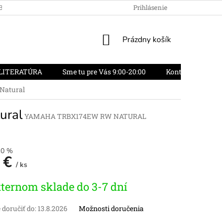
OBCHODU
OBCHODNÉ PODMIENKY
Prihlásenie
REKLAMAČNÝ PORIADO
NÁKUPNÝ
Prázdny košík
KOŠÍK
LITERATÚRA
Sme tu pre Vás 9:00-20:00
Kontakty
O
Natural
ural
YAMAHA TRBX174EW RW NATURAL
10 %
 €
/ ks
vá
ternom sklade do 3-7 dní
doručiť do:
13.8.2026
Možnosti doručenia