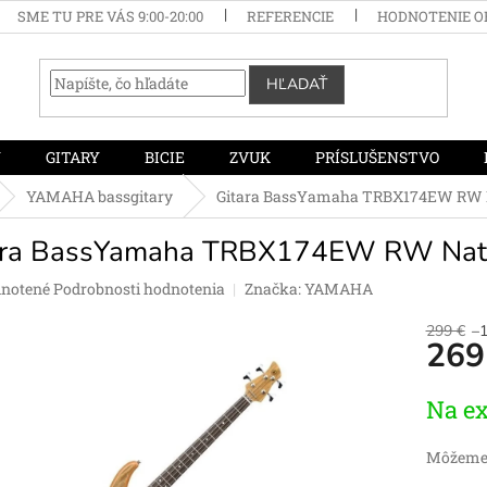
SME TU PRE VÁS 9:00-20:00
REFERENCIE
HODNOTENIE 
HĽADAŤ
Y
GITARY
BICIE
ZVUK
PRÍSLUŠENSTVO
YAMAHA bassgitary
Gitara BassYamaha TRBX174EW RW 
ara BassYamaha TRBX174EW RW Nat
rné
notené
Podrobnosti hodnotenia
Značka:
YAMAHA
enie
tu
299 €
–
269
Jednotko
Na ex
cena:
čiek.
Môžeme 