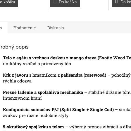
o košíka
Do košíka
Do ko
s
Hodnotenie
Diskusia
robný popis
Telo z agátu s vrchnou doskou z mango dreva (Exotic Wood T
unikátny vzhľad a prirodzený tón
Krk z javoru
s hmatníkom z
palisandra (rosewood)
– pohodlný
o modré
rýchla odozva
Presné ladenie a spoľahlivá mechanika
– stabilné držanie tónu
intenzívnom hraní
Konfigurácia snímačov P/J (Split Single + Single Coil)
– široká
zvukov pre rôzne hudobné štýly
5-skrutkový spoj krku s telom
– výborný prenos vibrácií a dlh