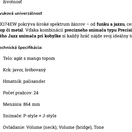
životnosť
vuková univerzálnosť
X174EW pokrýva široké spektrum žánrov – od
funku a jazzu
, c
op či metal
. Vďaka kombinácii
precízneho snímača typu Precis
ého Jazz snímača pri kobylke
si každý hráč nájde svoj ideálny t
echnická špecifikácia:
Telo: agát s mango topom
Krk: javor, šróbovaný
Hmatník: palisander
Počet pražcov: 24
Menzúra: 864 mm
Snímače: P-style + J-style
Ovládanie: Volume (neck), Volume (bridge), Tone