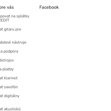
pre vás
Facebook
povať na splátky
EDIT
ť gitaru pre
udobné nástroje
ka podpora
ástrojov
a platby
ť klarinet
ať saxofón
ť digitálny
ať akustickú