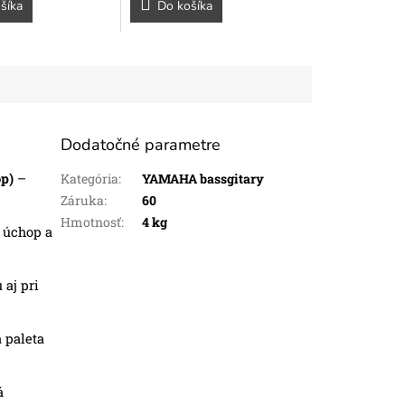
šíka
Do košíka
Dodatočné parametre
op)
–
Kategória
:
YAMAHA bassgitary
Záruka
:
60
Hmotnosť
:
4 kg
 úchop a
 aj pri
 paleta
á