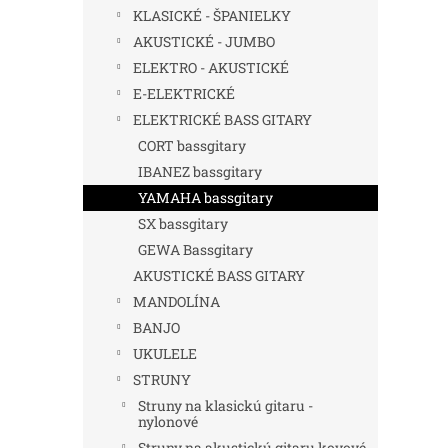
KLASICKÉ - ŠPANIELKY
AKUSTICKÉ - JUMBO
ELEKTRO - AKUSTICKÉ
E-ELEKTRICKÉ
ELEKTRICKÉ BASS GITARY
CORT bassgitary
IBANEZ bassgitary
YAMAHA bassgitary
SX bassgitary
GEWA Bassgitary
AKUSTICKÉ BASS GITARY
MANDOLÍNA
BANJO
UKULELE
STRUNY
Struny na klasickú gitaru -
nylonové
Struny na akustickú gitaru kovové