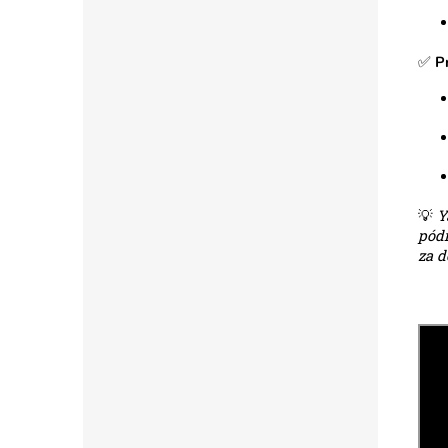
✅
P
💡
Y
pódi
za 