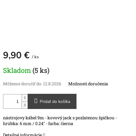
9,90 €
/ ks
Jednotková
Skladom
(5 ks)
cena:
Môžeme doručiť do:
12.8.2026
Možnosti doručenia
Pridať do košíka
nástrojovy kábel 9m - kovový jack s pozlatenou špičkou -
hrúbka: 6 mm / 0.24" - farba: čierna
Detailné informácie