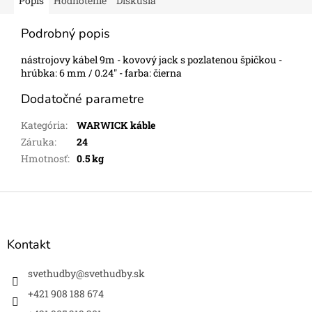
Popis
Hodnotenie
Diskusia
Podrobný popis
nástrojovy kábel 9m - kovový jack s pozlatenou špičkou -
hrúbka: 6 mm / 0.24" - farba: čierna
Dodatočné parametre
Kategória
:
WARWICK káble
Záruka
:
24
Hmotnosť
:
0.5 kg
Z
á
p
ä
Kontakt
t
i
svethudby
@
svethudby.sk
e
+421 908 188 674