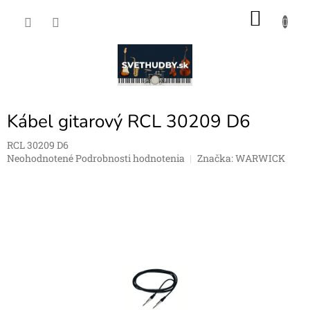
Prejsť
NÁKU
na
obsah
KOŠÍK
Kábel gitarový RCL 30209 D6
RCL 30209 D6
Priemerné
Neohodnotené
Podrobnosti hodnotenia
Značka:
WARWICK
hodnotenie
produktu
je
0,0
z
5
hviezdičiek.