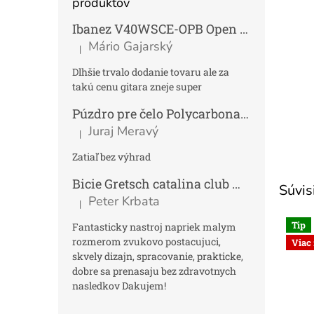
produktov
Ibanez V40WSCE-OPB Open Pore Brown Elektroakustická gitara Dreadnought
Mário Gajarský
|
Hodnotenie produktu je 4 z 5 hviezdičiek.
Dlhšie trvalo dodanie tovaru ale za
takú cenu gitara zneje super
Púzdro pre čelo Polycarbonat FUN
Tmav
Juraj Meravý
|
Hodnotenie produktu je 5 z 5 hviezdičiek.
Zatiaľ bez výhrad
Bicie Gretsch catalina club micro kit saf
Súvis
Peter Krbata
|
Hodnotenie produktu je 5 z 5 hviezdičiek.
Tip
Fantasticky nastroj napriek malym
rozmerom zvukovo postacujuci,
Viac
skvely dizajn, spracovanie, prakticke,
dobre sa prenasaju bez zdravotnych
nasledkov Dakujem!