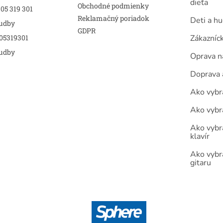
dieťa
Obchodné podmienky
05 319 301
Reklamačný poriadok
Deti a h
udby
GDPR
05319301
Zákazníc
udby
Oprava n
Doprava 
Ako vybra
Ako vybr
Ako vybra
klavír
Ako vybr
gitaru