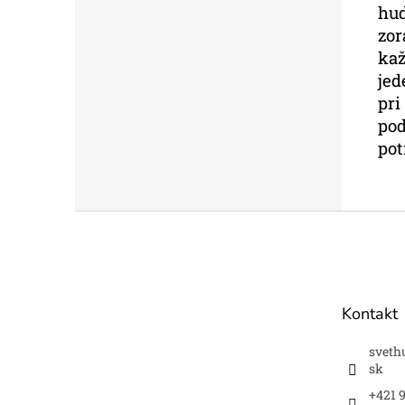
hud
zor
kaž
jed
pri
pod
pot
Z
á
p
ä
t
Kontakt
i
e
sveth
sk
+421 