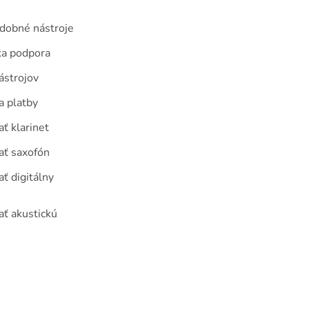
udobné nástroje
ka podpora
ástrojov
a platby
ť klarinet
ať saxofón
ť digitálny
ať akustickú