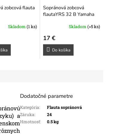
á zobcová flauta
Sopránová zobcová
flautaYRS 32 B Yamaha
Skladom
(1 ks)
Skladom
(>5 ks)
17 €
šíka
Do košíka
Dodatočné parametre
opránovú
Kategória
:
Flauta sopránová
Záruka
:
24
zyku) a
Hmotnosť
:
0.5 kg
venskom
 rôznych