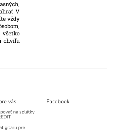
asných,
zahrať V
íte vždy
pôsobom,
í všetko
ú chvíľu
pre vás
Facebook
povať na splátky
EDIT
ť gitaru pre