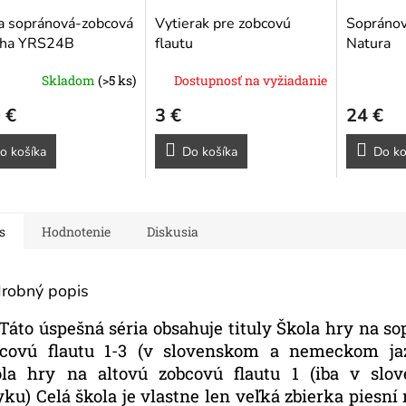
a sopránová-zobcová
Vytierak pre zobcovú
Sopránov
ha YRS24B
flautu
Natura
Skladom
(>5 ks)
Dostupnosť na vyžiadanie
 €
3 €
24 €
o košíka
Do košíka
Do ko
s
Hodnotenie
Diskusia
robný popis
o úspešná séria obsahuje tituly Škola hry na s
bcovú flautu 1-3 (v slovenskom a nemeckom ja
ola hry na altovú zobcovú flautu 1 (iba v slo
yku) Celá škola je vlastne len veľká zbierka piesní