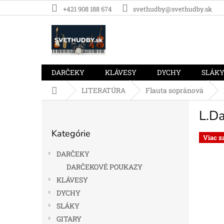
Prejsť
+421 908 188 674
svethudby@svethudby.sk
na
obsah
DARČEKY
KLÁVESY
DYCHY
SLÁK
Domov
LITERATÚRA
Flauta sopránová
B
L.Da
o
Preskočiť
č
Kategórie
kategórie
n
Viac z
ý
DARČEKY
p
DARČEKOVÉ POUKAZY
a
KLÁVESY
n
e
DYCHY
l
SLÁKY
GITARY