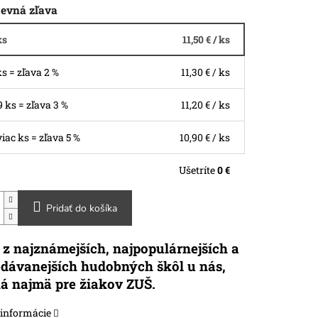
evná zľava
ks
11,50 €
/ ks
ks = zľava 2 %
11,30 €
/ ks
19 ks = zľava 3 %
11,20 €
/ ks
viac ks = zľava 5 %
10,90 €
/ ks
Ušetríte
0 €
Pridať do košíka
z najznámejších, najpopulárnejších a
edávanejších hudobných škôl u nás,
á najmä pre žiakov ZUŠ.
 informácie