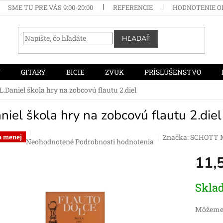
SME TU PRE VÁS 9:00-20:00
REFERENCIE
HODNOTENIE 
HĽADAŤ
Y
GITARY
BICIE
ZVUK
PRÍSLUŠENSTVO
L.Daniel škola hry na zobcovú flautu 2.diel
niel škola hry na zobcovú flautu 2.diel
Značka:
SCHOTT M
a menej
Priemerné
Neohodnotené
Podrobnosti hodnotenia
hodnotenie
11,
produktu
je
0,0
Jednotko
Skla
z
cena:
5
hviezdičiek.
Môžeme 