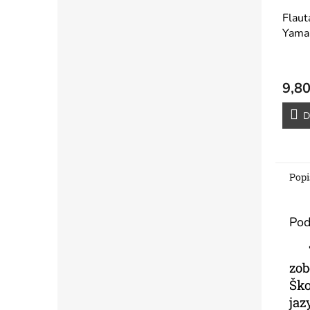
Flaut
Yama
9,80
D
Popi
Pod
Tát
zo
Šk
jaz