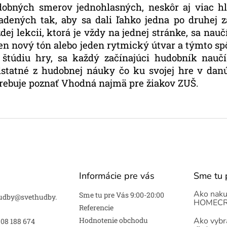
obných smerov jednohlasných, neskôr aj viac hl
adených tak, aby sa dali ľahko jedna po druhej 
dej lekcii, ktorá je vždy na jednej stránke, sa nauč
en nový tón alebo jeden rytmický útvar a týmto s
 štúdiu hry, sa každý začínajúci hudobník nauč
statné z hudobnej náuky čo ku svojej hre v dan
rebuje poznať Vhodná najmä pre žiakov ZUŠ.
Informácie pre vás
Sme tu 
Ako naku
Sme tu pre Vás 9:00-20:00
udby
@
svethudby.
HOMECR
Referencie
Hodnotenie obchodu
Ako vybra
908 188 674