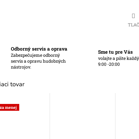
TLA
Odborný servis a oprava
o modré
Sme tu pre Vás
Zabezpečujeme odborný
volajte a píšte každ
servis a opravu hudobných
9:00 -20:00
nástrojov.
iaci tovar
 za menej