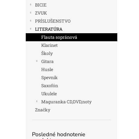
BICIE
ZVUK
PRÍSLUŠENSTVO
LITERATÚRA
Flauta sopránová
Klarinet
Školy
Gitara
Husle
Spevník
Saxofón
Ukulele
Maguranka CD,DVD,noty
Značky
Posledné hodnotenie