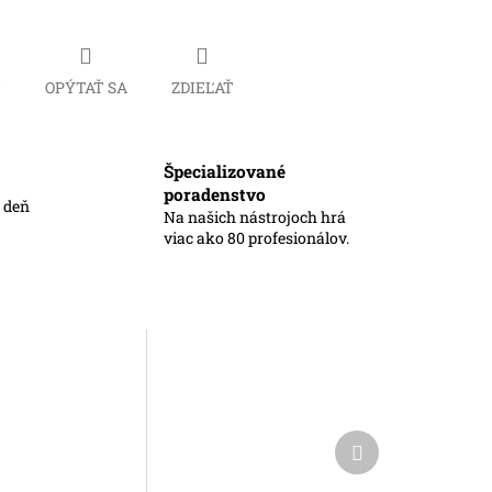
Č
OPÝTAŤ SA
ZDIEĽAŤ
Špecializované
poradenstvo
ý deň
Na našich nástrojoch hrá
viac ako 80 profesionálov.
Ďalší
produkt