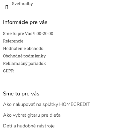
ý
Svethudby
p
i
s
Informácie pre vás
u
Sme tu pre Vás 9:00-20:00
Referencie
Hodnotenie obchodu
Obchodné podmienky
Reklamačný poriadok
GDPR
Sme tu pre vás
Ako nakupovať na splátky HOMECREDIT
Ako vybrať gitaru pre dieťa
Deti a hudobné nástroje