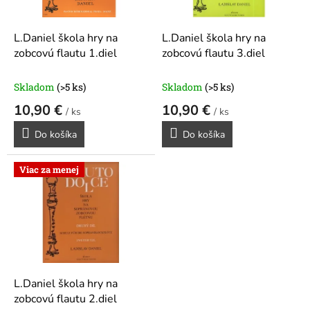
r
d
o
u
d
k
L.Daniel škola hry na
L.Daniel škola hry na
u
t
zobcovú flautu 1.diel
zobcovú flautu 3.diel
k
o
t
v
Skladom
(>5 ks)
Skladom
(>5 ks)
o
10,90 €
10,90 €
v
/ ks
/ ks
Do košíka
Do košíka
Viac za menej
L.Daniel škola hry na
zobcovú flautu 2.diel