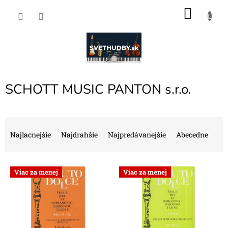
Prejsť
NÁKU
na
obsah
KOŠÍK
SCHOTT MUSIC PANTON s.r.o.
R
a
Najlacnejšie
Najdrahšie
Najpredávanejšie
Abecedne
d
e
V
n
Viac za menej
Viac za menej
ý
i
p
e
i
p
s
r
p
o