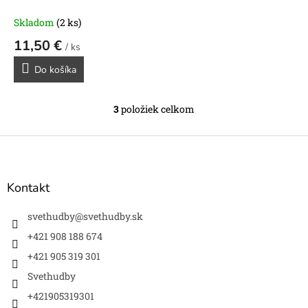
Skladom
(2 ks)
11,50 €
/ ks
Do košíka
3
položiek celkom
O
v
l
Z
á
á
d
p
a
ä
Kontakt
c
t
i
i
svethudby
@
svethudby.sk
e
e
p
+421 908 188 674
r
+421 905 319 301
v
k
Svethudby
y
v
+421905319301