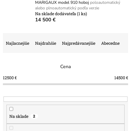
MARIGAUX model 910 hoboj
poloautomatický
alebo plnoautomatický podľa verzie
Na sklade dodávateľa
(1 ks)
14 500 €
R
a
Najlacnejšie
Najdrahšie
Najpredávanejšie
Abecedne
d
e
n
Cena
i
e
12500
€
14500
€
p
r
o
d
u
k
Na sklade
2
t
o