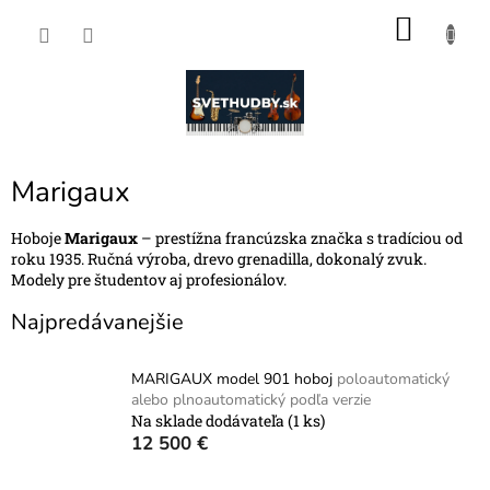
Prejsť
NÁKU
na
obsah
KOŠÍK
Marigaux
Hoboje
Marigaux
– prestížna francúzska značka s tradíciou od
roku 1935. Ručná výroba, drevo grenadilla, dokonalý zvuk.
Modely pre študentov aj profesionálov.
Najpredávanejšie
MARIGAUX model 901 hoboj
poloautomatický
alebo plnoautomatický podľa verzie
Na sklade dodávateľa
(1 ks)
12 500 €