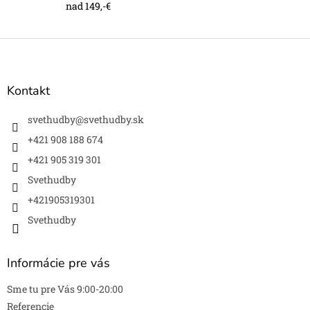
s
nad 149,-€
u
Z
á
p
ä
Kontakt
t
i
svethudby
@
svethudby.sk
e
+421 908 188 674
+421 905 319 301
Svethudby
+421905319301
Svethudby
Informácie pre vás
Sme tu pre Vás 9:00-20:00
Referencie