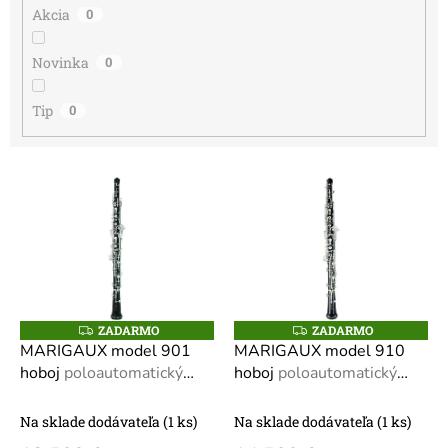
v
Akcia
0
Novinka
0
Tip
0
V
ý
p
i
s
p
r
o
ZADARMO
ZADARMO
Z
Z
A
A
d
MARIGAUX model 901
MARIGAUX model 910
D
D
u
hoboj
poloautomatický
hoboj
poloautomatický
A
A
R
R
k
alebo plnoautomatický
alebo plnoautomatický
M
M
t
podľa verzie
podľa verzie
O
O
Na sklade dodávateľa
(1 ks)
Na sklade dodávateľa
(1 ks)
o