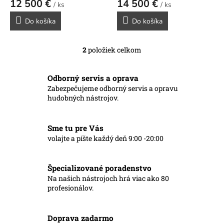
12 500 €
14 500 €
v
/ ks
/ ks
Do košíka
Do košíka
2
položiek celkom
O
v
l
Odborný servis a oprava
á
Zabezpečujeme odborný servis a opravu
d
hudobných nástrojov.
a
c
i
Sme tu pre Vás
e
p
volajte a píšte každý deň 9:00 -20:00
r
v
k
Špecializované poradenstvo
y
Na našich nástrojoch hrá viac ako 80
v
profesionálov.
ý
p
i
Doprava zadarmo