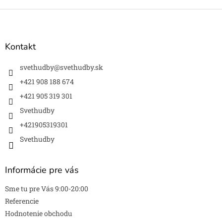
Z
á
p
ä
Kontakt
t
i
svethudby
@
svethudby.sk
e
+421 908 188 674
+421 905 319 301
Svethudby
+421905319301
Svethudby
Informácie pre vás
Sme tu pre Vás 9:00-20:00
Referencie
Hodnotenie obchodu