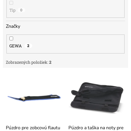
Tip
0
Značky
GEWA
2
Zobrazených položiek:
2
V
ý
p
i
s
p
r
o
d
Púzdro pre zobcovú flautu
Púzdro a taška na noty pre