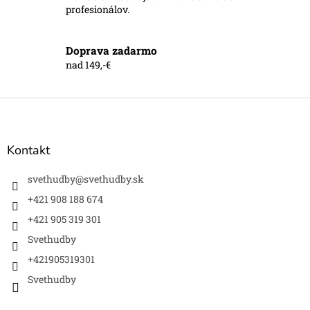
v
profesionálov.
ý
p
i
Doprava zadarmo
s
nad 149,-€
u
Z
á
p
ä
Kontakt
t
i
svethudby
@
svethudby.sk
e
+421 908 188 674
+421 905 319 301
Svethudby
+421905319301
Svethudby