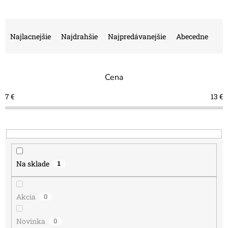
R
a
Najlacnejšie
Najdrahšie
Najpredávanejšie
Abecedne
d
e
n
Cena
i
e
7
€
13
€
p
r
o
d
u
k
Na sklade
1
t
o
v
Akcia
0
Novinka
0