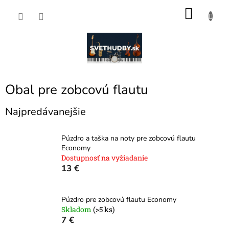
Prejsť
NÁKU
na
obsah
KOŠÍK
Obal pre zobcovú flautu
Najpredávanejšie
Púzdro a taška na noty pre zobcovú flautu
Economy
Dostupnosť na vyžiadanie
13 €
Púzdro pre zobcovú flautu Economy
Skladom
(>5 ks)
7 €