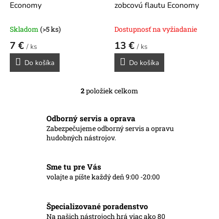
u
Economy
zobcovú flautu Economy
k
t
Skladom
(>5 ks)
Dostupnosť na vyžiadanie
o
7 €
13 €
v
/ ks
/ ks
Do košíka
Do košíka
2
položiek celkom
O
v
l
Odborný servis a oprava
á
Zabezpečujeme odborný servis a opravu
d
hudobných nástrojov.
a
c
i
Sme tu pre Vás
e
p
volajte a píšte každý deň 9:00 -20:00
r
v
k
Špecializované poradenstvo
y
Na našich nástrojoch hrá viac ako 80