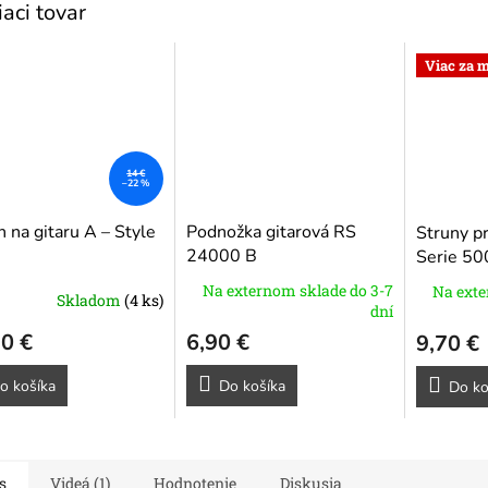
iaci tovar
O
Viac za 
14 €
–22 %
n na gitaru A – Style
Podnožka gitarová RS
Struny pr
24000 B
Serie 50
Na externom sklade do 3-7
Na exte
Skladom
(4 ks)
dní
0 €
6,90 €
9,70 €
o košíka
Do košíka
Do ko
s
Videá (1)
Hodnotenie
Diskusia