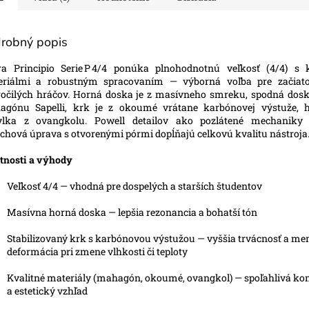
robný popis
ra Principio Serie P 4/4 ponúka plnohodnotnú veľkosť (4/4) s 
eriálmi a robustným spracovaním — výborná voľba pre začiato
očilých hráčov. Horná doska je z masívneho smreku, spodná dosk
agónu Sapelli, krk je z okoumé vrátane karbónovej výstuže, 
ylka z ovangkolu. Powell detailov ako pozlátené mechaniky
chová úprava s otvorenými pórmi dopĺňajú celkovú kvalitu nástroja
tnosti a výhody
Veľkosť 4/4 — vhodná pre dospelých a starších študentov
Masívna horná doska — lepšia rezonancia a bohatší tón
Stabilizovaný krk s karbónovou výstužou — vyššia trvácnosť a me
deformácia pri zmene vlhkosti či teploty
Kvalitné materiály (mahagón, okoumé, ovangkol) — spoľahlivá ko
a estetický vzhľad