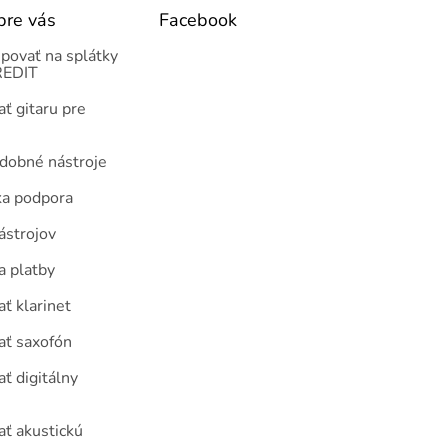
pre vás
Facebook
povať na splátky
EDIT
ť gitaru pre
udobné nástroje
ka podpora
ástrojov
a platby
ť klarinet
ať saxofón
ť digitálny
ať akustickú