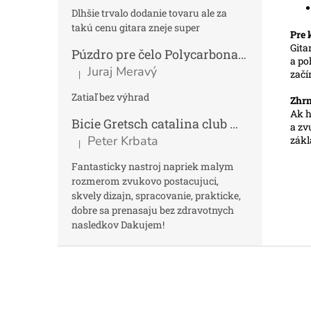
Dlhšie trvalo dodanie tovaru ale za
takú cenu gitara zneje super
Pre 
Gita
Púzdro pre čelo Polycarbonat FUN
Tmav
a po
Juraj Meravý
|
začí
Hodnotenie produktu je 5 z 5 hviezdičiek.
Zatiaľ bez výhrad
Zhrn
Ak h
Bicie Gretsch catalina club micro kit saf
a zv
Peter Krbata
zákl
|
Hodnotenie produktu je 5 z 5 hviezdičiek.
Fantasticky nastroj napriek malym
rozmerom zvukovo postacujuci,
skvely dizajn, spracovanie, prakticke,
dobre sa prenasaju bez zdravotnych
nasledkov Dakujem!
Z
á
p
ä