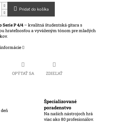
Pridať do košíka
o Serie P 4/4
– kvalitná študentská gitara s
ou hrateľnosťou a vyváženým tónom pre mladých
kov.
 informácie
Č
OPÝTAŤ SA
ZDIEĽAŤ
Špecializované
poradenstvo
ý deň
Na našich nástrojoch hrá
viac ako 80 profesionálov.