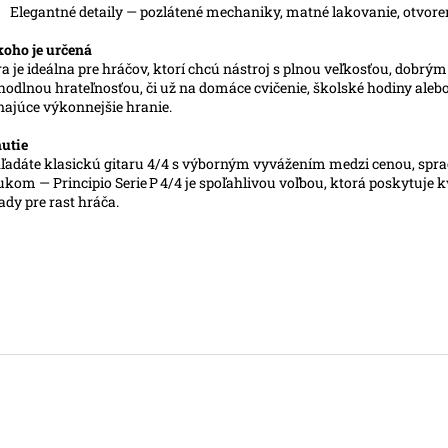
Elegantné detaily — pozlátené mechaniky, matné lakovanie, otvore
koho je určená
ra je ideálna pre hráčov, ktorí chcú nástroj s plnou veľkosťou, dobr
o modré
hodlnou hrateľnosťou, či už na domáce cvičenie, školské hodiny aleb
najúce výkonnejšie hranie.
utie
ľadáte klasickú gitaru 4/4 s výborným vyvážením medzi cenou, sp
ukom — Principio Serie P 4/4 je spoľahlivou voľbou, ktorá poskytuje k
ady pre rast hráča.