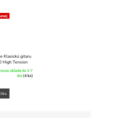
menej
e Klasickú gitaru
0 High Tension
rnom sklade do 3-7
dní
(4 ks)
šíka