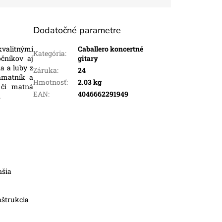
Dodatočné parametre
kvalitnými
Caballero koncertné
Kategória
:
čníkov aj
gitary
a a luby z
Záruka
:
24
hmatník a
Hmotnosť
:
2.03 kg
 či matná
EAN
:
4046662291949
.
nšia
nštrukcia