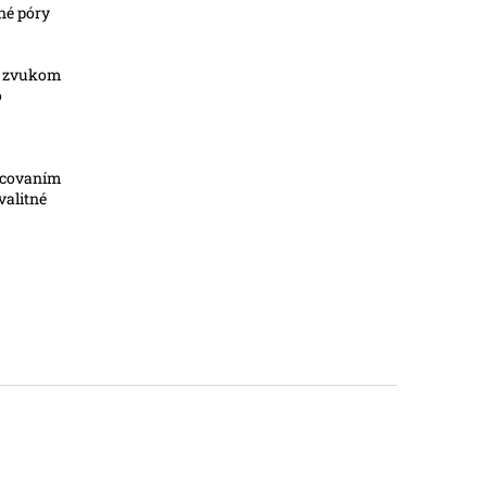
né póry
ým zvukom
o
racovaním
valitné