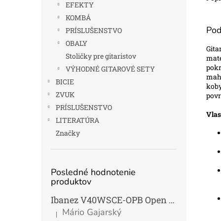
EFEKTY
KOMBÁ
Pod
PRÍSLUŠENSTVO
OBALY
Gita
Stoličky pre gitaristov
mat
pokr
VÝHODNÉ GITAROVÉ SETY
mah
BICIE
kob
ZVUK
povr
PRÍSLUŠENSTVO
Vlas
LITERATÚRA
Značky
Posledné hodnotenie
produktov
Ibanez V40WSCE-OPB Open Pore Brown Elektroakustická gitara Dreadnought
Mário Gajarský
|
Hodnotenie produktu je 4 z 5 hviezdičiek.