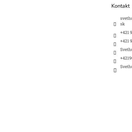
t
Kontakt
i
e
sveth
sk
+421 
+421 9
Sveth
+4219
Sveth