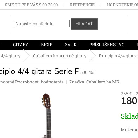
SME TU PRE VÁS 9:00-20:00
REFERENCIE
HODNOTENIE 
HĽADAŤ
Y
GITARY
BICIE
ZVUK
PRÍSLUŠENSTVO
4/4 gitary
Caballero koncertné gitary
Principio 4/4 gitara
cipio 4/4 gitara Serie P
500.465
rné
notené
Podrobnosti hodnotenia
Značka:
Caballero by MR
enie
tu
255 €
–
180
Jednotko
Skla
cena:
čiek.
Môžeme 