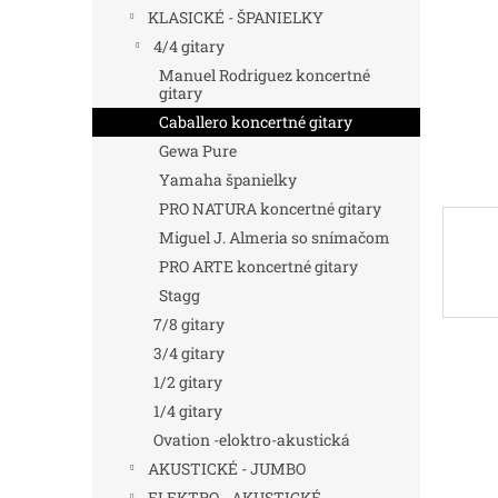
KLASICKÉ - ŠPANIELKY
4/4 gitary
Manuel Rodriguez koncertné
gitary
Caballero koncertné gitary
Gewa Pure
Yamaha španielky
PRO NATURA koncertné gitary
Miguel J. Almeria so snímačom
PRO ARTE koncertné gitary
Stagg
7/8 gitary
3/4 gitary
1/2 gitary
1/4 gitary
Ovation -eloktro-akustická
AKUSTICKÉ - JUMBO
ELEKTRO - AKUSTICKÉ