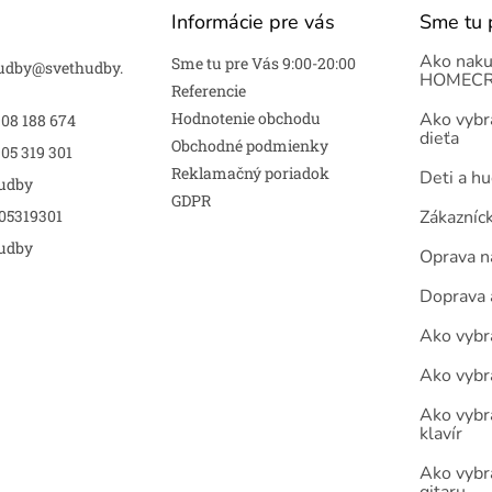
Informácie pre vás
Sme tu 
Ako naku
Sme tu pre Vás 9:00-20:00
udby
@
svethudby.
HOMECR
Referencie
Hodnotenie obchodu
Ako vybra
908 188 674
dieťa
Obchodné podmienky
05 319 301
Reklamačný poriadok
Deti a h
udby
GDPR
05319301
Zákazníc
udby
Oprava n
Doprava 
Ako vybra
Ako vybr
Ako vybra
klavír
Ako vybr