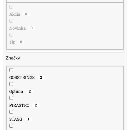
o
v
Akcia
0
Novinka
0
Tip
0
Značky
GORSTRINGS
2
Optima
2
PIRASTRO
2
STAGG
1