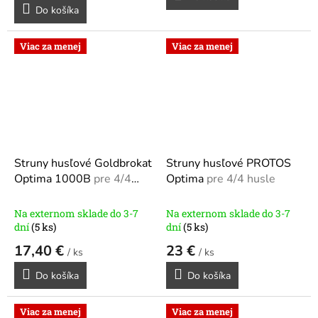
Do košíka
Viac za menej
Viac za menej
Struny husľové Goldbrokat
Struny husľové PROTOS
Optima 1000B
pre 4/4
Optima
pre 4/4 husle
husle
Na externom sklade do 3-7
Na externom sklade do 3-7
dní
(5 ks)
dní
(5 ks)
17,40 €
23 €
/ ks
/ ks
Do košíka
Do košíka
Viac za menej
Viac za menej