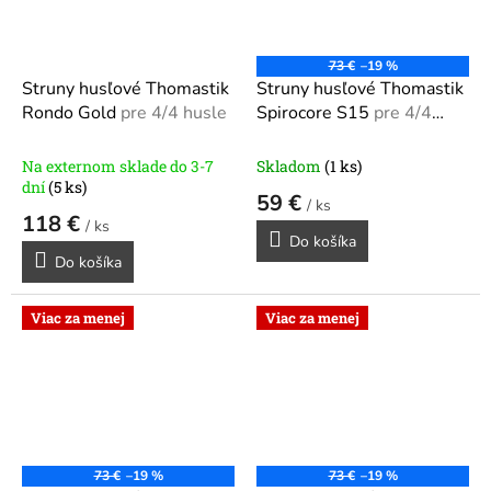
73 €
–19 %
Struny husľové Thomastik
Struny husľové Thomastik
Rondo Gold
pre 4/4 husle
Spirocore S15
pre 4/4
husle S15
Na externom sklade do 3-7
Skladom
(1 ks)
dní
(5 ks)
59 €
/ ks
118 €
/ ks
Do košíka
Do košíka
Viac za menej
Viac za menej
73 €
–19 %
73 €
–19 %