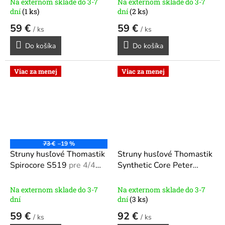
Na externom sklade do 3-7
Na externom sklade do 3-7
dní
(1 ks)
dní
(2 ks)
59 €
59 €
/ ks
/ ks
Do košíka
Do košíka
Viac za menej
Viac za menej
73 €
–19 %
Struny husľové Thomastik
Struny husľové Thomastik
Spirocore S519
pre 4/4
Synthetic Core Peter
husle S519
Infeld
pre 4/4 husle PI101
Na externom sklade do 3-7
Na externom sklade do 3-7
dní
dní
(3 ks)
59 €
92 €
/ ks
/ ks