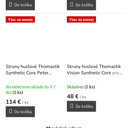
Do košíka
Do košíka
Viac za menej
Viac za menej
Struny husľové Thomastik
Struny husľové Thomastik
Synthetic Core Peter
Vision Synthetic Core
pre
Infeld
pre 4/4 husle PI100
4/4 husle
sada s E-Platin, D-Silver
Na externom sklade do 3-7
Skladom
(2 ks)
(PI01PT, PI02, PI03A,
dní
(2 ks)
48 €
/ ks
PI04)
114 €
/ ks
Do košíka
Do košíka