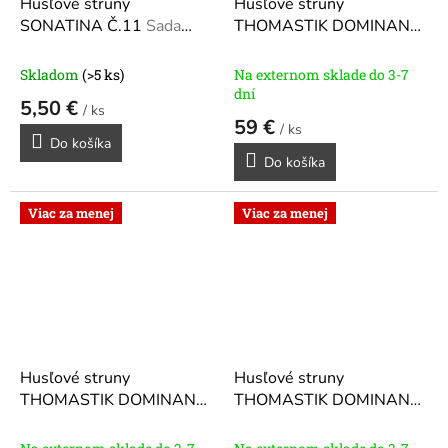
Husľové struny
Husľové struny
SONATINA Č.11
Sada
THOMASTIK DOMINANT
strún pre husle veľkosti
135 B
pre 4/4 husle 135
4/4 a 3/4.
B
Skladom
(>5 ks)
Na externom sklade do 3-7
dní
5,50 €
/ ks
59 €
/ ks
Do košíka
Do košíka
Viac za menej
Viac za menej
Husľové struny
Husľové struny
THOMASTIK DOMINANT
THOMASTIK DOMINANT
135 BST
pre 4/4 husle
135 BW
pre 4/4 husle
135 BST
135 BW