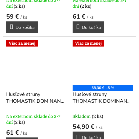
Na externom sklade do 3-7
Na externom sklade do 3-7
dní
(2 ks)
dní
(2 ks)
59 €
61 €
/ ks
/ ks
Do košíka
Do košíka
Viac za menej
Viac za menej
58,30 €
–5 %
Husľové struny
Husľové struny
THOMASTIK DOMINANT
THOMASTIK DOMINANT
135 ST
pre 4/4 husle 135
135 W
pre 4/4 husle
ST
135W
Na externom sklade do 3-7
Skladom
(2 ks)
dní
(2 ks)
54,90 €
/ ks
61 €
/ ks
Do košíka