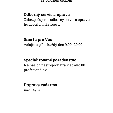
28
položiek celkom
O
v
l
Odborný servis a oprava
á
Zabezpečujeme odborný servis a opravu
d
hudobných nástrojov.
a
c
i
Sme tu pre Vás
e
p
volajte a píšte každý deň 9:00 -20:00
r
v
k
Špecializované poradenstvo
y
Na našich nástrojoch hrá viac ako 80
v
profesionálov.
ý
p
i
Doprava zadarmo
s
nad 149,-€
u
Z
á