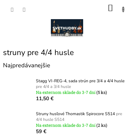
Prejsť
NÁKU
na
obsah
KOŠÍK
struny pre 4/4 husle
Najpredávanejšie
Stagg VI-REG-4, sada strún pre 3/4 a 4/4 husle
pre 4/4 a 3/4 husle
Na externom sklade do 3-7 dní
(5 ks)
11,50 €
Struny husľové Thomastik Spirocore S514
pre
4/4 husle S514
Na externom sklade do 3-7 dní
(2 ks)
59 €