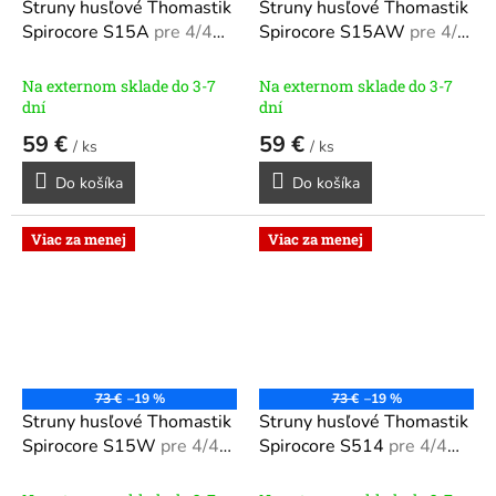
Struny husľové Thomastik
Struny husľové Thomastik
Spirocore S15A
pre 4/4
Spirocore S15AW
pre 4/4
husle S15A
husle S15AW
Na externom sklade do 3-7
Na externom sklade do 3-7
dní
dní
59 €
59 €
/ ks
/ ks
Do košíka
Do košíka
Viac za menej
Viac za menej
73 €
–19 %
73 €
–19 %
Struny husľové Thomastik
Struny husľové Thomastik
Spirocore S15W
pre 4/4
Spirocore S514
pre 4/4
husle S15W
husle S514