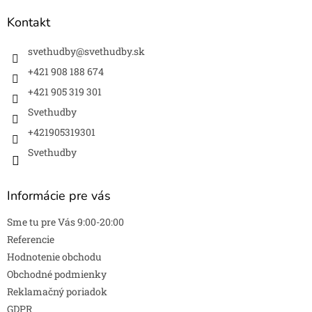
p
ä
Kontakt
t
i
svethudby
@
svethudby.sk
e
+421 908 188 674
+421 905 319 301
Svethudby
+421905319301
Svethudby
Informácie pre vás
Sme tu pre Vás 9:00-20:00
Referencie
Hodnotenie obchodu
Obchodné podmienky
Reklamačný poriadok
GDPR