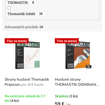
THOMASTIK
6
Thomastik-Infeld
15
Zobrazených položiek:
28
V
Viac za menej
Viac za menej
ý
p
i
s
p
r
o
d
Struny husľové Thomastik
Husľové struny
u
Präzision
pre 4/4 husle
THOMASTIK DOMINANT
k
135
pre 4/4 husle 135
t
Na externom sklade do 3-7
Skladom
(2 ks)
o
dní
(4 ks)
59 €
/ ks