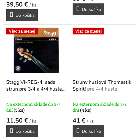
v
39,50 €
/ ks
Do košíka
Do košíka
Viac za menej
Viac za menej
Stagg VI-REG-4, sada
Struny husľové Thomastik
strún pre 3/4 a 4/4 husle
Spirit!
pre 4/4 husle
pre 4/4 a 3/4 husle
Na externom sklade do 3-7
Na externom sklade do 3-7
dní
(5 ks)
dní
(4 ks)
11,50 €
41 €
/ ks
/ ks
Do košíka
Do košíka