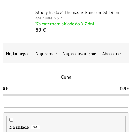
Struny husľové Thomastik Spirocore S519
pre
4/4 husle S519
Na externom sklade do 3-7 dní
59 €
R
a
Najlacnejšie
Najdrahšie
Najpredávanejšie
Abecedne
d
e
n
Cena
i
e
5
€
129
€
p
r
o
d
u
k
Na sklade
24
t