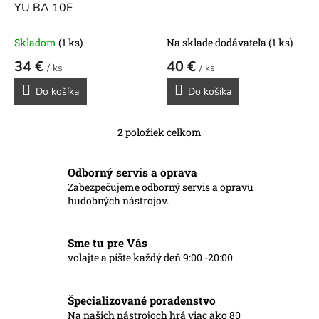
u
YU BA 10E
k
t
Skladom
(1 ks)
Na sklade dodávateľa
(1 ks)
o
34 €
40 €
v
/ ks
/ ks
Do košíka
Do košíka
2
položiek celkom
O
v
l
Odborný servis a oprava
á
Zabezpečujeme odborný servis a opravu
d
hudobných nástrojov.
a
c
i
Sme tu pre Vás
e
p
volajte a píšte každý deň 9:00 -20:00
r
v
k
Špecializované poradenstvo
y
Na našich nástrojoch hrá viac ako 80