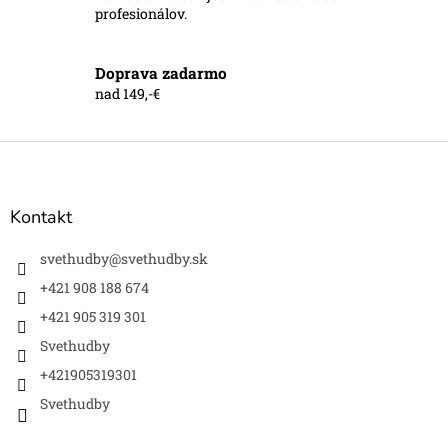
v
profesionálov.
ý
p
i
Doprava zadarmo
s
nad 149,-€
u
Z
á
p
ä
Kontakt
t
i
svethudby
@
svethudby.sk
e
+421 908 188 674
+421 905 319 301
Svethudby
+421905319301
Svethudby