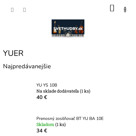
Prejsť
NÁKU
na
obsah
KOŠÍK
YUER
Najpredávanejšie
YU YS 10B
Na sklade dodávateľa
(1 ks)
40 €
Prenosný zosilňovač BT YU BA 10E
Skladom
(1 ks)
34 €