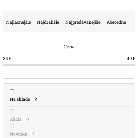
R
a
Najlacnejšie
Najdrahšie
Najpredávanejšie
Abecedne
d
e
n
Cena
i
e
34
€
40
€
p
r
o
d
u
k
Na sklade
2
t
o
v
Akcia
0
Novinka
0