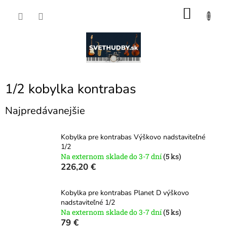
Prejsť
NÁKU
na
obsah
KOŠÍK
1/2 kobylka kontrabas
Najpredávanejšie
Kobylka pre kontrabas Výškovo nadstaviteľné
1/2
Na externom sklade do 3-7 dní
(5 ks)
226,20 €
Kobylka pre kontrabas Planet D výškovo
nadstaviteľné 1/2
Na externom sklade do 3-7 dní
(5 ks)
79 €