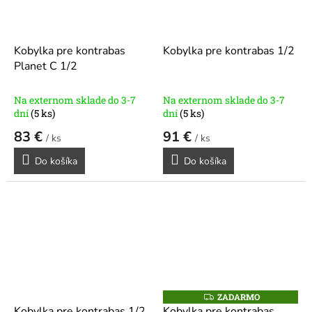
Kobylka pre kontrabas
Kobylka pre kontrabas 1/2
Planet C 1/2
Na externom sklade do 3-7
Na externom sklade do 3-7
dní
(5 ks)
dní
(5 ks)
83 €
91 €
/ ks
/ ks
Do košíka
Do košíka
ZADARMO
Z
A
Kobylka pre kontrabas 1/2
Kobylka pre kontrabas