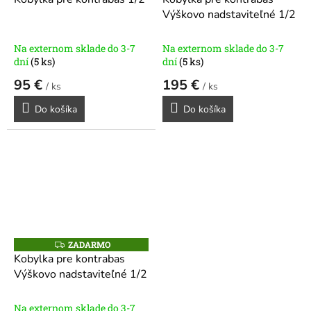
D
Výškovo nadstaviteľné 1/2
A
R
M
O
Na externom sklade do 3-7
Na externom sklade do 3-7
dní
(5 ks)
dní
(5 ks)
95 €
195 €
/ ks
/ ks
Do košíka
Do košíka
ZADARMO
Z
A
Kobylka pre kontrabas
D
Výškovo nadstaviteľné 1/2
A
R
M
O
Na externom sklade do 3-7