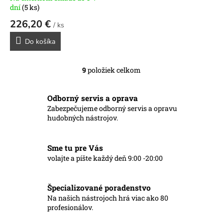
dní
(5 ks)
226,20 €
/ ks
Do košíka
9
položiek celkom
O
v
l
Odborný servis a oprava
á
Zabezpečujeme odborný servis a opravu
d
hudobných nástrojov.
a
c
i
Sme tu pre Vás
e
p
volajte a píšte každý deň 9:00 -20:00
r
v
k
Špecializované poradenstvo
y
Na našich nástrojoch hrá viac ako 80
v
profesionálov.
ý