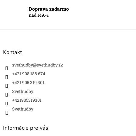
p
i
Doprava zadarmo
s
nad 149,-€
u
Z
á
p
ä
Kontakt
t
i
svethudby
@
svethudby.sk
e
+421 908 188 674
+421 905 319 301
Svethudby
+421905319301
Svethudby
Informácie pre vás