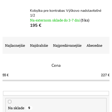
Kobylka pre kontrabas Výškovo nadstaviteľné
1/2
Na externom sklade do 3-7 dní
(5 ks)
195 €
R
a
Najlacnejšie
Najdrahšie
Najpredávanejšie
Abecedne
d
e
n
Cena
i
e
55
€
227
€
p
r
o
d
u
k
Na sklade
9
t