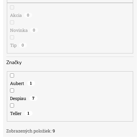
o
v
Akcia
0
Novinka
0
Tip
0
Značky
Aubert
1
Despiau
7
Teller
1
Zobrazených položiek:
9