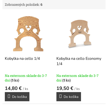
Zobrazených položiek:
6
V
ý
p
i
s
p
r
o
d
Kobylka na cello 1/4
Kobylka na cello Economy
u
1/4
k
t
Na externom sklade do 3-7
Na externom sklade do 3-7
o
dní
(5 ks)
dní
(5 ks)
v
14,80 €
19,50 €
/ ks
/ ks
Do košíka
Do košíka