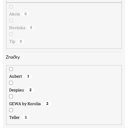
o
v
Akcia
0
Novinka
0
Tip
0
Značky
Aubert
1
Despiau
2
GEWA by Korolia
2
Teller
1