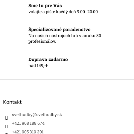
i
Sme tu pre Vás
e
p
volajte a píšte každý deň 9:00 -20:00
r
v
k
Špecializované poradenstvo
y
Na našich nástrojoch hrá viac ako 80
v
profesionálov.
ý
p
i
Doprava zadarmo
s
nad 149,-€
u
Z
á
p
ä
Kontakt
t
i
svethudby
@
svethudby.sk
e
+421 908 188 674
+421 905 319 301