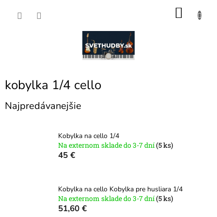
Prejsť
NÁKU
na
obsah
KOŠÍK
kobylka 1/4 cello
Najpredávanejšie
Kobylka na cello 1/4
Na externom sklade do 3-7 dní
(5 ks)
45 €
Kobylka na cello Kobylka pre husliara 1/4
Na externom sklade do 3-7 dní
(5 ks)
51,60 €