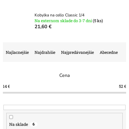
Kobylka na cello Classic 1/4
Na externom sklade do 3-7 dní
(5 ks)
21,60 €
R
a
Najlacnejšie
Najdrahšie
Najpredávanejšie
Abecedne
d
e
n
Cena
i
e
14
€
52
€
p
r
o
d
u
k
Na sklade
6
t