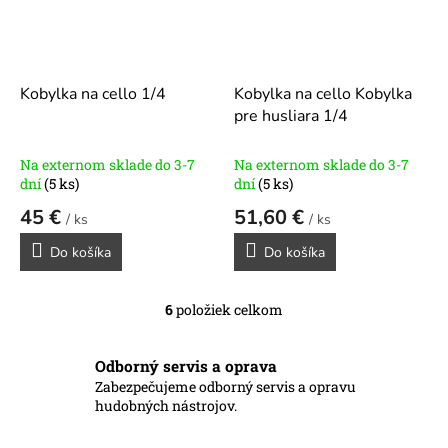
Kobylka na cello 1/4
Kobylka na cello Kobylka
pre husliara 1/4
Na externom sklade do 3-7
Na externom sklade do 3-7
dní
(5 ks)
dní
(5 ks)
45 €
51,60 €
/ ks
/ ks
Do košíka
Do košíka
6
položiek celkom
O
v
l
Odborný servis a oprava
á
Zabezpečujeme odborný servis a opravu
d
hudobných nástrojov.
a
c