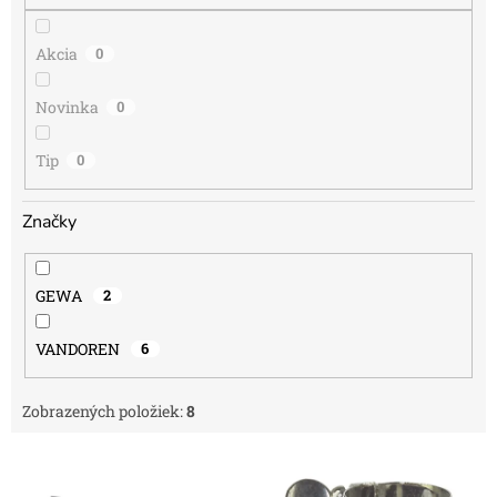
o
v
Akcia
0
Novinka
0
Tip
0
Značky
GEWA
2
VANDOREN
6
Zobrazených položiek:
8
V
ý