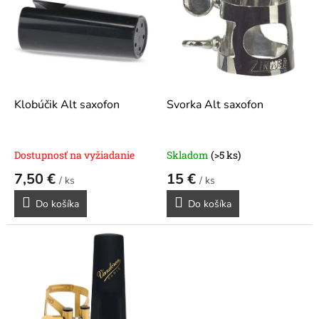
p
i
s
p
r
o
d
Klobúčik Alt saxofon
Svorka Alt saxofon
u
k
t
Dostupnosť na vyžiadanie
Skladom
(>5 ks)
o
7,50 €
15 €
v
/ ks
/ ks
Do košíka
Do košíka