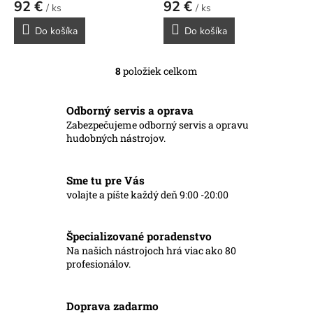
92 €
92 €
/ ks
/ ks
Do košíka
Do košíka
8
položiek celkom
O
v
l
Odborný servis a oprava
á
Zabezpečujeme odborný servis a opravu
d
hudobných nástrojov.
a
c
i
Sme tu pre Vás
e
p
volajte a píšte každý deň 9:00 -20:00
r
v
k
Špecializované poradenstvo
y
Na našich nástrojoch hrá viac ako 80
v
profesionálov.
ý
p
i
Doprava zadarmo