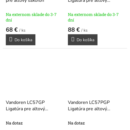
pre altový saxofón
Ligatúra pre altový
saxofón
Na externom sklade do 3-7
Na externom sklade do 3-7
dní
dní
68 €
88 €
/ ks
/ ks
Do košíka
Do košíka
Vandoren LC57GP
Vandoren LC57PGP
Ligatúra pre altový
Ligatúra pre altový
saxofón
saxofón
Na dotaz
Na dotaz