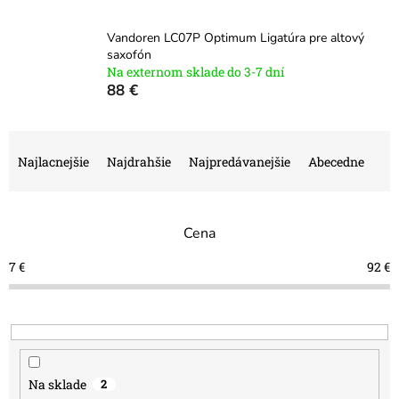
Vandoren LC07P Optimum Ligatúra pre altový
saxofón
Na externom sklade do 3-7 dní
88 €
R
a
Najlacnejšie
Najdrahšie
Najpredávanejšie
Abecedne
d
e
n
Cena
i
e
7
€
92
€
p
r
o
d
u
k
Na sklade
2
t