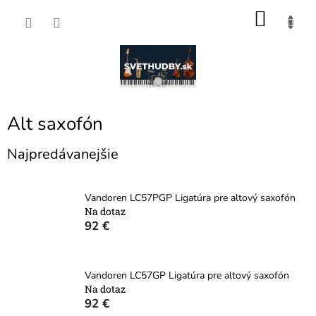
Prejsť
NÁKU
na
obsah
KOŠÍK
Alt saxofón
Najpredávanejšie
Vandoren LC57PGP Ligatúra pre altový saxofón
Na dotaz
92 €
Vandoren LC57GP Ligatúra pre altový saxofón
Na dotaz
92 €