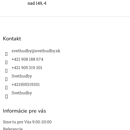
s
nad 149,-€
u
Z
á
p
ä
Kontakt
t
i
svethudby
@
svethudby.sk
e
+421 908 188 674
+421 905 319 301
Svethudby
+421905319301
Svethudby
Informácie pre vás
Sme tu pre Vás 9:00-20:00
Referencie