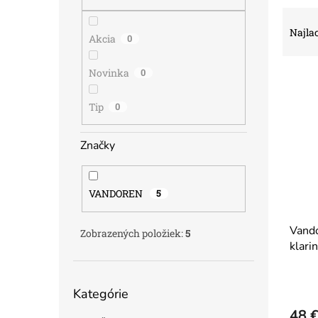
R
a
Najlac
Akcia
0
d
e
Novinka
0
V
n
ý
i
p
e
Tip
0
i
p
s
r
Značky
p
o
r
d
o
u
VANDOREN
5
d
k
u
t
Vando
k
o
Zobrazených položiek:
5
klari
t
v
o
v
Preskočiť
Kategórie
kategórie
48 