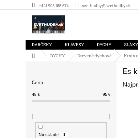
Prejsť
+421 908 188 674
svethudby@svethudby.sk
na
obsah
DARČEKY
KLÁVESY
DYCHY
SLÁK
Domov
DYCHY
Drevené dychové
Kryty a
B
Es k
o
č
Cena
Najpr
n
ý
48
€
95
€
p
a
n
e
l
Na sklade
1