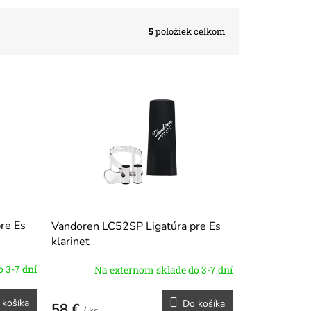
5
položiek celkom
re Es
Vandoren LC52SP Ligatúra pre Es
klarinet
 3-7 dní
Na externom sklade do 3-7 dní
 košíka
Do košíka
58 €
/ ks