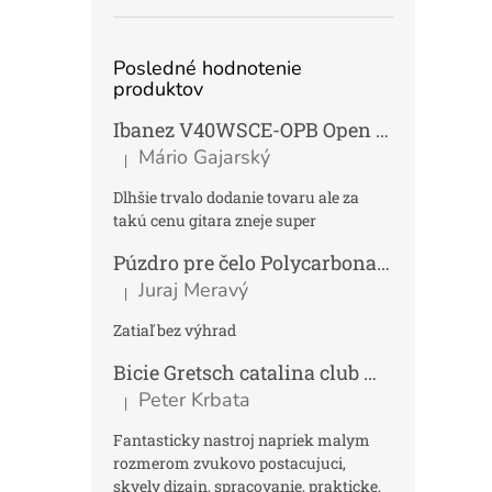
Posledné hodnotenie
produktov
Ibanez V40WSCE-OPB Open Pore Brown Elektroakustická gitara Dreadnought
Mário Gajarský
|
Hodnotenie produktu je 4 z 5 hviezdičiek.
Dlhšie trvalo dodanie tovaru ale za
takú cenu gitara zneje super
Púzdro pre čelo Polycarbonat FUN
Tmav
Juraj Meravý
|
Hodnotenie produktu je 5 z 5 hviezdičiek.
Zatiaľ bez výhrad
Bicie Gretsch catalina club micro kit saf
Peter Krbata
|
Hodnotenie produktu je 5 z 5 hviezdičiek.
Fantasticky nastroj napriek malym
rozmerom zvukovo postacujuci,
skvely dizajn, spracovanie, prakticke,