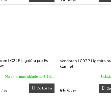
ren LC22P Ligatúra pre Es
Vandoren LC02P Ligatúra pr
net
klarinet
Na externom sklade do 3-7 dní
Skla
Do košíka
Do
€
95 €
/ ks
/ ks
O
v