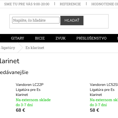
SME TU PRE VÁS 9:00-20:00
REFERENCIE
HODNOTENIE 
HĽADAŤ
Y
GITARY
BICIE
ZVUK
PRÍSLUŠENSTVO
 ligatúry
Es klarinet
larinet
edávanejšie
Vandoren LC22P
Vandoren LC52S
Ligatúra pre Es
Ligatúra pre Es
klarinet
klarinet
Na externom sklade
Na externom sk
do 3-7 dní
do 3-7 dní
68 €
58 €