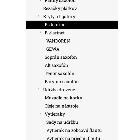
Plátky saxofón
Rezačky plátkov
Kryty a ligatúry
Es klarinet
B klarinet
VANDOREN
GEWA
Soprán saxofón
Alt saxofón
Tenor saxofón
Baryton saxofón
Údržba drevené
Mazadlo na korky
Oleje na nástroje
Vytieraky
Sady na údržbu
Vytierak na zobcovú flautu
Vytierak na priečnu flautu