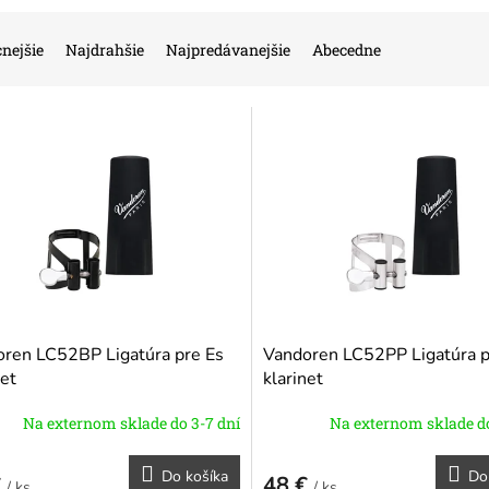
nejšie
Najdrahšie
Najpredávanejšie
Abecedne
ren LC52BP Ligatúra pre Es
Vandoren LC52PP Ligatúra p
net
klarinet
Na externom sklade do 3-7 dní
Na externom sklade do
Do košíka
Do
€
48 €
/ ks
/ ks