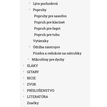
Lýra pochodová
Popruhy
Popruhy pre saxofón
Popruh pre klarinet
Popruh pre fagot
Popruh pre tubu
Vytieraky
Údržba nástrojov
Púzdra a redukcie na nátrubky
Mikrofóny pre dychy
SLÁKY
GITARY
BICIE
ZVUK
PRÍSLUŠENSTVO
LITERATÚRA
Značky