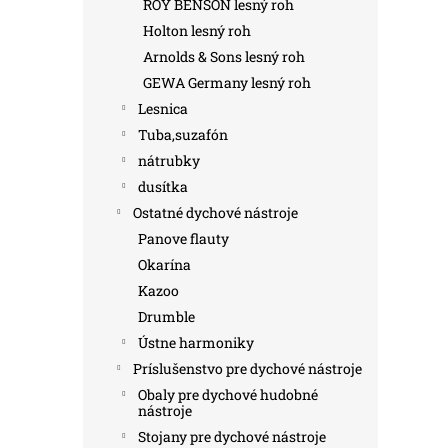
ROY BENSON lesný roh
Holton lesný roh
Arnolds & Sons lesný roh
GEWA Germany lesný roh
Lesnica
Tuba,suzafón
nátrubky
dusítka
Ostatné dychové nástroje
Panove flauty
Okarína
Kazoo
Drumble
Ústne harmoniky
Príslušenstvo pre dychové nástroje
Obaly pre dychové hudobné
nástroje
Stojany pre dychové nástroje