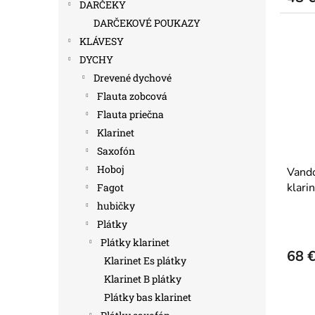
DARČEKY
DARČEKOVÉ POUKAZY
KLÁVESY
DYCHY
Drevené dychové
Flauta zobcová
Flauta priečna
Klarinet
Saxofón
Hoboj
Vando
klari
Fagot
hubičky
Plátky
Plátky klarinet
68 
Klarinet Es plátky
Klarinet B plátky
Plátky bas klarinet