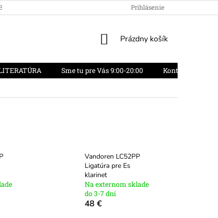
OBCHODU
OBCHODNÉ PODMIENKY
Prihlásenie
REKLAMAČNÝ PORIADO
NÁKUPNÝ
Prázdny košík
KOŠÍK
LITERATÚRA
Sme tu pre Vás 9:00-20:00
Kontakty
O
P
Vandoren LC52PP
Ligatúra pre Es
klarinet
lade
Na externom sklade
do 3-7 dní
48 €