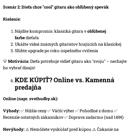
Scenár 2: Dieťa chce "cool" gitaru ako obľúbený spevák
Riešeníe:
Nájdite kompromis: klasická gitara v
obľúbenej
farbe
dieťaťa
Ukážte videá známych gitaristov hrajúcich na klasickej
Sľúbte upgrade po roku úspešného cvičenia
💡
Motivácia:
Dieťa potrebuje vidieť gitaru ako "svoju" – nechajte
ho vybrať dizajn!
KDE KÚPIŤ? Online vs. Kamenná
predajňa
Online (napr.
svethudby.sk
):
Výhody:
✅ Nižšie ceny ✅ Väčší výber ✅ Pohodlné z domu ✅
Recenzie ostatných zákazníkov ✅ Doprava zadarmo (nad 149€)
Nevýhody:
⚠️ Nemôžete vyskúšať pred kúpou ⚠️ Čakanie na