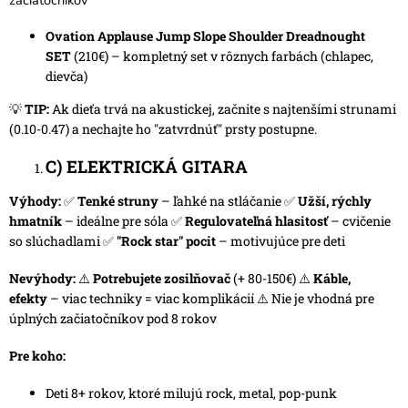
začiatočníkov
Ovation Applause Jump Slope Shoulder Dreadnought
SET
(210€) – kompletný set v rôznych farbách (chlapec,
dievča)
💡
TIP:
Ak dieťa trvá na akustickej, začnite s najtenšími strunami
(0.10-0.47) a nechajte ho "zatvrdnúť" prsty postupne.
C) ELEKTRICKÁ GITARA
Výhody:
✅
Tenké struny
– ľahké na stláčanie ✅
Užší, rýchly
hmatník
– ideálne pre sóla ✅
Regulovateľná hlasitosť
– cvičenie
so slúchadlami ✅
"Rock star" pocit
– motivujúce pre deti
Nevýhody:
⚠️
Potrebujete zosilňovač
(+ 80-150€) ⚠️
Káble,
efekty
– viac techniky = viac komplikácií ⚠️ Nie je vhodná pre
úplných začiatočníkov pod 8 rokov
Pre koho:
Deti 8+ rokov, ktoré milujú rock, metal, pop-punk