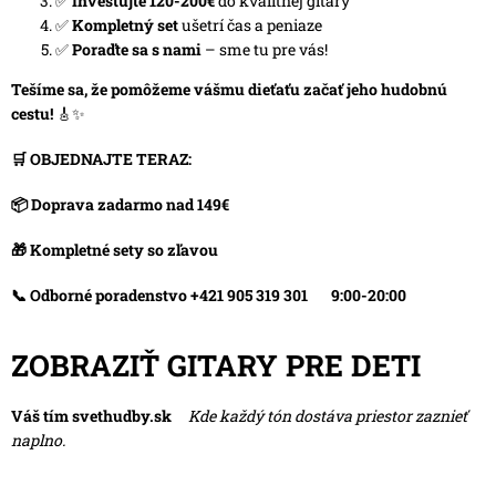
✅
Investujte 120-200€
do kvalitnej gitary
✅
Kompletný set
ušetrí čas a peniaze
✅
Poraďte sa s nami
– sme tu pre vás!
Tešíme sa, že pomôžeme vášmu dieťaťu začať jeho hudobnú
cestu!
🎸✨
🛒
OBJEDNAJTE TERAZ:
📦
Doprava zadarmo nad 149€
🎁
Kompletné sety so zľavou
📞
Odborné poradenstvo +421 905 319 301 9:00-20:00
ZOBRAZIŤ GITARY PRE DETI
Váš tím svethudby.sk
Kde každý tón dostáva priestor zaznieť
naplno.