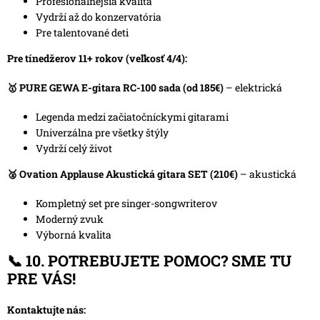
Profesionálnejšia kvalita
Vydrží až do konzervatória
Pre talentované deti
Pre tínedžerov 11+ rokov (veľkosť 4/4):
🥇
PURE GEWA E-gitara RC-100 sada
(od 185€)
– elektrická
Legenda medzi začiatočníckymi gitarami
Univerzálna pre všetky štýly
Vydrží celý život
🥈
Ovation Applause Akustická gitara SET
(210€)
– akustická
Kompletný set pre singer-songwriterov
Moderný zvuk
Výborná kvalita
📞
10. POTREBUJETE POMOC? SME TU
PRE VÁS!
Kontaktujte nás: