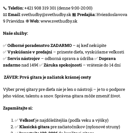
📞
Telefón:
+421 908 319 301 (denne 9:00-20:00)
📧
Email:
svethudby@svethudby.sk
🏪
Predajňa:
Hviezdoslavova
9 Prievidza
🌐
Web:
www.svethudby.sk
Naše služby:
✅
Odborné poradenstvo ZADARMO
– aj keď nekúpite
✅
Vyskúšanie v predajni
– prineste dieťa, vyskúšame veľkosti
✅
Servis nástrojov
– odborná oprava a údržba ✅
Doprava
zadarmo
nad 149€ ✅
Záruka spokojnosti
– vrátenie do 14 dní
ZÁVER: Prvá gitara je začiatok krásnej cesty
Výber prvej gitary pre dieťa nie je len o nástroji – je to o podpore
jeho vášne, talentu a snov. Správna gitara môže zmeniť život.
Zapamätajte si:
✅
Veľkosť
je najdôležitejšia (podľa veku a výšky)
✅
Klasická gitara
pre začiatočníkov (nylonové struny)