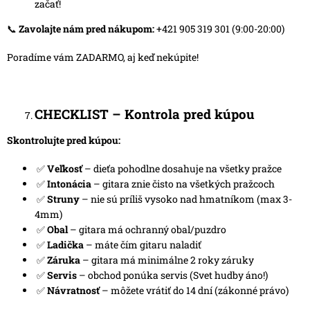
začať!
📞
Zavolajte nám pred nákupom:
+421 905 319 301 (9:00-20:00)
Poradíme vám ZADARMO, aj keď nekúpite!
CHECKLIST – Kontrola pred kúpou
Skontrolujte pred kúpou:
✅
Veľkosť
– dieťa pohodlne dosahuje na všetky pražce
✅
Intonácia
– gitara znie čisto na všetkých pražcoch
✅
Struny
– nie sú príliš vysoko nad hmatníkom (max 3-
4mm)
✅
Obal
– gitara má ochranný obal/puzdro
✅
Ladička
– máte čím gitaru naladiť
✅
Záruka
– gitara má minimálne 2 roky záruky
✅
Servis
– obchod ponúka servis (Svet hudby áno!)
✅
Návratnosť
– môžete vrátiť do 14 dní (zákonné právo)