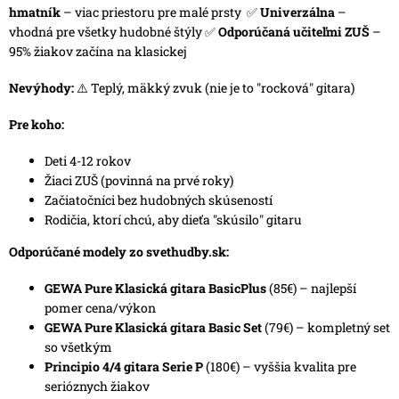
hmatník
– viac priestoru pre malé prsty ✅
Univerzálna
–
vhodná pre všetky hudobné štýly ✅
Odporúčaná učiteľmi ZUŠ
–
95% žiakov začína na klasickej
Nevýhody:
⚠️ Teplý, mäkký zvuk (nie je to "rocková" gitara)
Pre koho:
Deti 4-12 rokov
Žiaci ZUŠ (povinná na prvé roky)
Začiatočníci bez hudobných skúseností
Rodičia, ktorí chcú, aby dieťa "skúsilo" gitaru
Odporúčané modely zo
svethudby.sk
:
GEWA Pure Klasická gitara BasicPlus
(85€) – najlepší
pomer cena/výkon
GEWA Pure Klasická gitara Basic Set
(79€) – kompletný set
so všetkým
Principio 4/4 gitara Serie P
(180€) – vyššia kvalita pre
serióznych žiakov