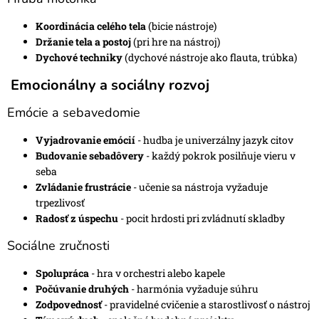
Koordinácia celého tela
(bicie nástroje)
Držanie tela a postoj
(pri hre na nástroj)
Dychové techniky
(dychové nástroje ako flauta, trúbka)
Emocionálny a sociálny rozvoj
Emócie a sebavedomie
Vyjadrovanie emócií
- hudba je univerzálny jazyk citov
Budovanie sebadôvery
- každý pokrok posilňuje vieru v
seba
Zvládanie frustrácie
- učenie sa nástroja vyžaduje
trpezlivosť
Radosť z úspechu
- pocit hrdosti pri zvládnutí skladby
Sociálne zručnosti
Spolupráca
- hra v orchestri alebo kapele
Počúvanie druhých
- harmónia vyžaduje súhru
Zodpovednosť
- pravidelné cvičenie a starostlivosť o nástroj