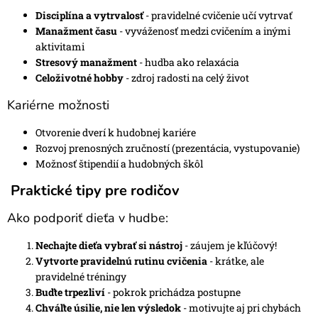
Disciplína a vytrvalosť
- pravidelné cvičenie učí vytrvať
Manažment času
- vyváženosť medzi cvičením a inými
aktivitami
Stresový manažment
- hudba ako relaxácia
Celoživotné hobby
- zdroj radosti na celý život
Kariérne možnosti
Otvorenie dverí k hudobnej kariére
Rozvoj prenosných zručností (prezentácia, vystupovanie)
Možnosť štipendií a hudobných škôl
Praktické tipy pre rodičov
Ako podporiť dieťa v hudbe:
Nechajte dieťa vybrať si nástroj
- záujem je kľúčový!
Vytvorte pravidelnú rutinu cvičenia
- krátke, ale
pravidelné tréningy
Buďte trpezliví
- pokrok prichádza postupne
Chváľte úsilie, nie len výsledok
- motivujte aj pri chybách