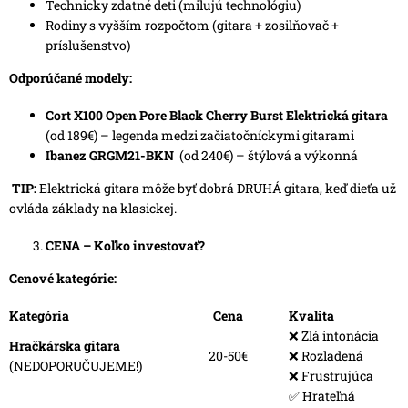
Technicky zdatné deti (milujú technológiu)
Rodiny s vyšším rozpočtom (gitara + zosilňovač +
príslušenstvo)
Odporúčané modely:
Cort X100 Open Pore Black Cherry Burst Elektrická gitara
(od 189€) – legenda medzi začiatočníckymi gitarami
Ibanez GRGM21-BKN
(od 240€) – štýlová a výkonná
TIP:
Elektrická gitara môže byť dobrá DRUHÁ gitara, keď dieťa už
ovláda základy na klasickej.
CENA – Koľko investovať?
Cenové kategórie:
Kategória
Cena
Kvalita
❌ Zlá intonácia
Hračkárska gitara
20-50€
❌ Rozladená
(NEDOPORUČUJEME!)
❌ Frustrujúca
✅ Hrateľná