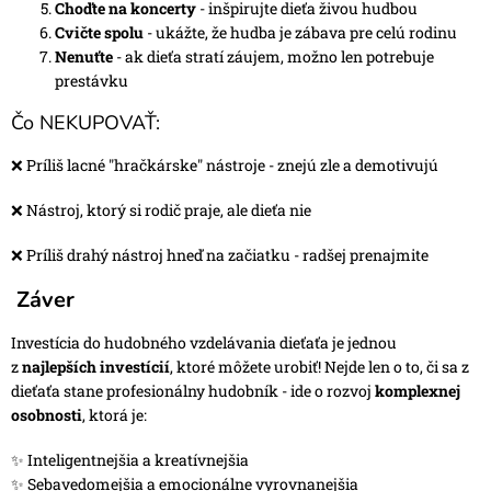
Choďte na koncerty
- inšpirujte dieťa živou hudbou
Cvičte spolu
- ukážte, že hudba je zábava pre celú rodinu
Nenuťte
- ak dieťa stratí záujem, možno len potrebuje
prestávku
Čo NEKUPOVAŤ:
❌ Príliš lacné "hračkárske" nástroje - znejú zle a demotivujú
❌ Nástroj, ktorý si rodič praje, ale dieťa nie
❌ Príliš drahý nástroj hneď na začiatku - radšej prenajmite
Záver
Investícia do hudobného vzdelávania dieťaťa je jednou
z
najlepších investícií
, ktoré môžete urobiť! Nejde len o to, či sa z
dieťaťa stane profesionálny hudobník - ide o rozvoj
komplexnej
osobnosti
, ktorá je:
✨ Inteligentnejšia a kreatívnejšia
✨ Sebavedomejšia a emocionálne vyrovnanejšia