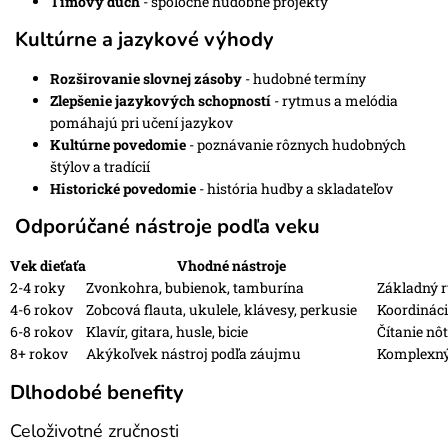
Tímový duch
- spoločné hudobné projekty
Kultúrne a jazykové výhody
Rozširovanie slovnej zásoby
- hudobné termíny
Zlepšenie jazykových schopností
- rytmus a melódia
pomáhajú pri učení jazykov
Kultúrne povedomie
- poznávanie rôznych hudobných
štýlov a tradícií
Historické povedomie
- história hudby a skladateľov
Odporúčané nástroje podľa veku
Vek dieťaťa
Vhodné nástroje
2-4 roky
Zvonkohra
,
bubienok
,
tamburína
Základný r
4-6 rokov
Zobcová flauta
,
ukulele
,
klávesy
,
perkusie
Koordináci
6-8 rokov
Klavír,
gitara
,
husle
,
bicie
Čítanie nôt
8+ rokov
Akýkoľvek nástroj podľa záujmu
Komplexný 
Dlhodobé benefity
Celoživotné zručnosti