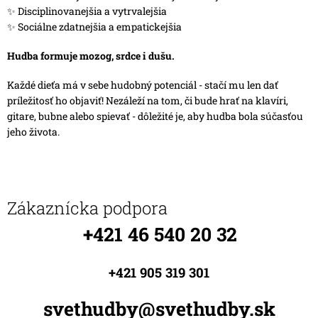
✨ Disciplinovanejšia a vytrvalejšia
✨ Sociálne zdatnejšia a empatickejšia
Hudba formuje mozog, srdce i dušu.
Každé dieťa má v sebe hudobný potenciál - stačí mu len dať
príležitosť ho objaviť! Nezáleží na tom, či bude hrať na klavíri,
gitare, bubne alebo spievať - dôležité je, aby hudba bola súčasťou
jeho života.
Zákaznícka podpora
+421 46 540 20 32
+421 905 319 301
svethudby@svethudby.sk