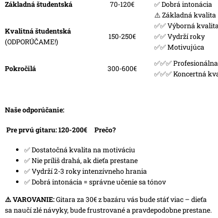
Základná študentská
70-120€
✅ Dobrá intonácia
⚠️ Základná kvalita
✅✅ Výborná kvalit
Kvalitná študentská
150-250€
✅✅ Vydrží roky
(ODPORÚČAME!)
✅✅ Motivujúca
✅✅✅ Profesionálna
Pokročilá
300-600€
✅✅✅ Koncertná kva
Naše odporúčanie:
Pre prvú gitaru: 120-200€ Prečo?
✅ Dostatočná kvalita na motiváciu
✅ Nie príliš drahá, ak dieťa prestane
✅ Vydrží 2-3 roky intenzívneho hrania
✅ Dobrá intonácia = správne učenie sa tónov
⚠️ VAROVANIE:
Gitara za 30€ z bazáru vás bude stáť viac – dieťa
sa naučí zlé návyky, bude frustrované a pravdepodobne prestane.