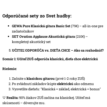
Odporúčané sety zo Svet hudby:
GEWA Pure Klasická gitara Basic Set
(79€) – all-in-one pre
začiatočníkov
SET Ovation Applause Akustická gitara
(210€) –
kompletný akustický set
UČITEĽ ODPORÚČA vs. DIEŤA CHCE – Ako sa rozhodnúť
?
Scenár 1: Učiteľ ZUŠ odporúča klasickú, dieťa chce elektrickú
Riešenie:
Začnite s
klasickou gitarou
(prvé 1-2 roky ZUŠ)
Po zvládnutí základov kúpte
elektrickú
ako odmenu
Vysvetlite dieťaťu: "Klasická = základ, elektrická = bonus"
💡
Realita:
90% žiakov ZUŠ začína na klasickej. Učiteľ má
skúsenosti – dôverujte mu.