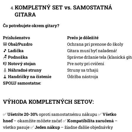
KOMPLETNÝ SET vs. SAMOSTATNÁ
GITARA
Čo potrebujete okrem gitary?
Príslušenstvo
Prečo je dôležité
🎒
Obal/Puzdro
Ochrana pri prenose do školy
🎵
Ladička
Gitara musí byť naladená!
🪑
Podnožka
Správne držanie tela (klasická git
🎼
Notový stojan
Pre noty pri cvičení
🎸
Náhradné struny
Struny sa trhajú
🧹
Handričky na čistenie
Údržba nástroja
SPOLU samostatne:
VÝHODA KOMPLETNÝCH SETOV:
✅
Ušetríte 20-30%
oproti samostatnému nákupu ✅
Všetko
hneď
– okamžite môžete začať ✅
Kompatibilita zaručená
–
všetko pasuje ✅
Jeden nákup
– žiadne ďalšie objednávky