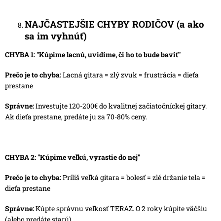
NAJČASTEJŠIE CHYBY RODIČOV (a ako
sa im vyhnúť)
CHYBA 1: "Kúpime lacnú, uvidíme, či ho to bude baviť"
Prečo je to chyba:
Lacná gitara = zlý zvuk = frustrácia = dieťa
prestane
Správne:
Investujte 120-200€ do kvalitnej začiatočníckej gitary.
Ak dieťa prestane, predáte ju za 70-80% ceny.
CHYBA 2: "Kúpime veľkú, vyrastie do nej"
Prečo je to chyba:
Príliš veľká gitara = bolesť = zlé držanie tela =
dieťa prestane
Správne:
Kúpte správnu veľkosť TERAZ. O 2 roky kúpite väčšiu
(alebo predáte starú).