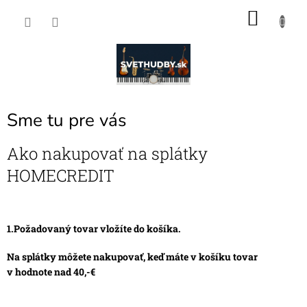
Prejsť
NÁKU
na
obsah
KOŠÍK
Sme tu pre vás
V
Ako nakupovať na splátky
ý
HOMECREDIT
p
i
s
č
1.Požadovaný tovar vložíte do košíka.
l
á
Na splátky môžete nakupovať, keď máte v košíku tovar
n
v hodnote nad 40,-€
k
o