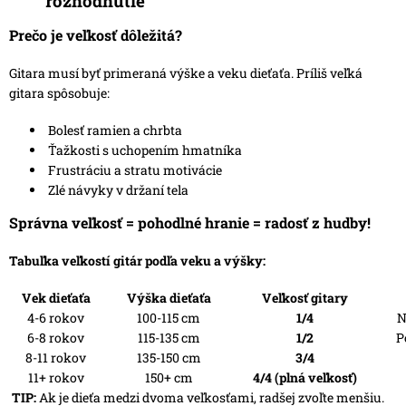
rozhodnutie
Prečo je veľkosť dôležitá?
Gitara musí byť primeraná výške a veku dieťaťa. Príliš veľká
gitara spôsobuje:
Bolesť ramien a chrbta
Ťažkosti s uchopením hmatníka
Frustráciu a stratu motivácie
Zlé návyky v držaní tela
Správna veľkosť = pohodlné hranie = radosť z hudby!
Tabuľka veľkostí gitár podľa veku a výšky:
Vek dieťaťa
Výška dieťaťa
Veľkosť gitary
4-6 rokov
100-115 cm
1/4
N
6-8 rokov
115-135 cm
1/2
P
8-11 rokov
135-150 cm
3/4
11+ rokov
150+ cm
4/4 (plná veľkosť)
TIP:
Ak je dieťa medzi dvoma veľkosťami, radšej zvoľte menšiu.