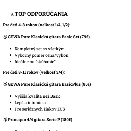
TOP ODPORÚČANIA
Pre deti 4-8 rokov (veľkosť 1/4, 1/2):
🥇
GEWA Pure Klasická gitara Basic Set
(79€)
Kompletný set so všetkým
Výborný pomer cena/výkon
Ideálne na "skúšanie"
Pre deti 8-11 rokov (veľkosť 3/4):
🥇
GEWA Pure Klasická gitara BasicPlus
(85€)
Vyššia kvalita než Basic
Lepšia intonácia
Pre serióznych žiakov ZUŠ
🥈
Principio 4/4 gitara Serie P
(180€)