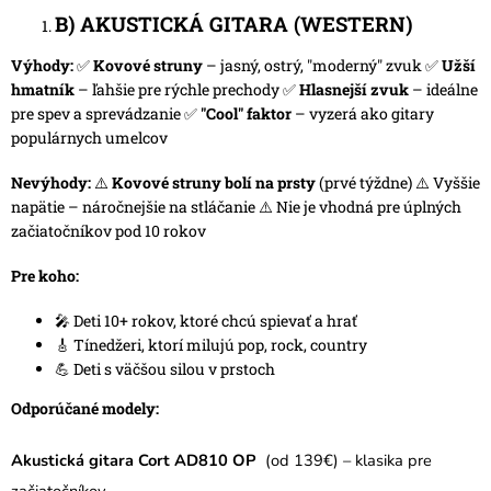
B) AKUSTICKÁ GITARA (WESTERN)
Výhody:
✅
Kovové struny
– jasný, ostrý, "moderný" zvuk ✅
Užší
hmatník
– ľahšie pre rýchle prechody ✅
Hlasnejší zvuk
– ideálne
pre spev a sprevádzanie ✅
"Cool" faktor
– vyzerá ako gitary
populárnych umelcov
Nevýhody:
⚠️
Kovové struny bolí na prsty
(prvé týždne) ⚠️ Vyššie
napätie – náročnejšie na stláčanie ⚠️ Nie je vhodná pre úplných
začiatočníkov pod 10 rokov
Pre koho:
🎤 Deti 10+ rokov, ktoré chcú spievať a hrať
🎸 Tínedžeri, ktorí milujú pop, rock, country
💪 Deti s väčšou silou v prstoch
Odporúčané modely:
Akustická gitara Cort AD810 OP
(od 139€) – klasika pre