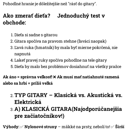
Pohodlné hranie je dôležitejšie než "rásť do gitary".
Ako zmerať dieťa?
Jednoduchý test v
obchode:
Dieťa si sadne s gitarou
Gitara spočíva na pravom stehne (ľaváci naopak)
Ľavá ruka (hmatník) by mala byť mierne pokrčená, nie
napnutá
Lakeť pravej ruky spočíva pohodlne na tele gitary
Dieťa by malo bez problémov dosiahnuť na všetky pražce
Ak áno = správna veľkosť!
❌
Ak musí mať natiahnuté ramená
alebo sa hrbí = príliš veľká
TYP GITARY – Klasická vs. Akustická vs.
Elektrická
A) KLASICKÁ GITARA
(Najodporúčanejšia
pre začiatočníkov!)
Výhody:
✅
Nylonové struny
– mäkké na prsty, nebolí to! ✅
Širší