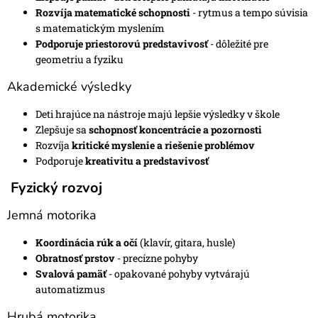
Rozvíja matematické schopnosti
- rytmus a tempo súvisia
s matematickým myslením
Podporuje priestorovú predstavivosť
- dôležité pre
geometriu a fyziku
Akademické výsledky
Deti hrajúce na nástroje majú lepšie výsledky v škole
Zlepšuje sa
schopnosť koncentrácie a pozornosti
Rozvíja
kritické myslenie a riešenie problémov
Podporuje
kreativitu a predstavivosť
Fyzický rozvoj
Jemná motorika
Koordinácia rúk a očí
(klavír, gitara, husle)
Obratnosť prstov
- precízne pohyby
Svalová pamäť
- opakované pohyby vytvárajú
automatizmus
Hrubá motorika