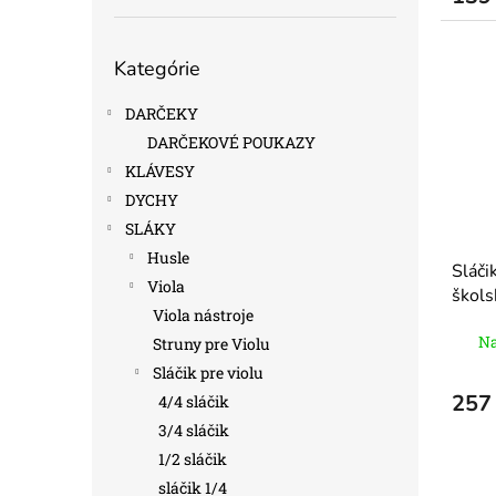
Preskočiť
Kategórie
kategórie
DARČEKY
DARČEKOVÉ POUKAZY
KLÁVESY
DYCHY
SLÁKY
Husle
Sláči
Viola
škols
Viola nástroje
Na
Struny pre Violu
Sláčik pre violu
257
4/4 sláčik
3/4 sláčik
1/2 sláčik
sláčik 1/4