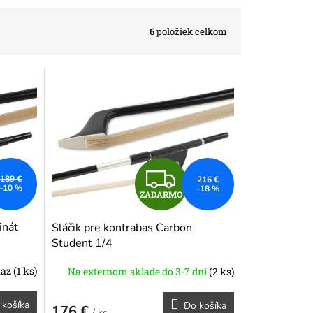
6
položiek celkom
Z
189 €
216 €
–10 %
–18 %
ZADARMO
A
inát
Sláčik pre kontrabas Carbon
D
Student 1/4
A
taz
(1 ks)
Na externom sklade do 3-7 dní
(2 ks)
R
 košíka
Do košíka
176 €
/ ks