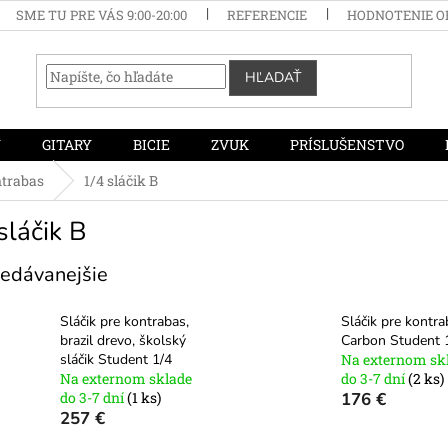
SME TU PRE VÁS 9:00-20:00
REFERENCIE
HODNOTENIE 
HĽADAŤ
Y
GITARY
BICIE
ZVUK
PRÍSLUŠENSTVO
ntrabas
1/4 sláčik B
sláčik B
edávanejšie
Sláčik pre kontrabas,
Sláčik pre kontr
brazil drevo, školský
Carbon Student 
sláčik Student 1/4
Na externom sk
Na externom sklade
do 3-7 dní
(2 ks)
do 3-7 dní
(1 ks)
176 €
257 €