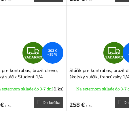
O
Z
Z
303 €
–15 %
ZADARMO
ZADARMO
A
A
k pre kontrabas, brazil drevo,
Sláčik pre kontrabas, brazil d
D
D
ký sláčik Student 1/4
školský sláčik, francúzsky 1/
A
A
 externom sklade do 3-7 dní
(1 ks)
Na externom sklade do 3-7 
R
R
Do košíka
Do
 €
258 €
/ ks
/ ks
M
O
O
O
v