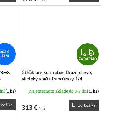
M
M
O
Z
303 €
–14 %
ZADARMO
A
revo,
Sláčik pre kontrabas Brazil drevo,
D
4
školský sláčik francúzsky 1/4
A
dní
(1 ks)
Na externom sklade do 3-7 dní
(1 ks)
R
 košíka
Do košíka
313 €
/ ks
M
M
O