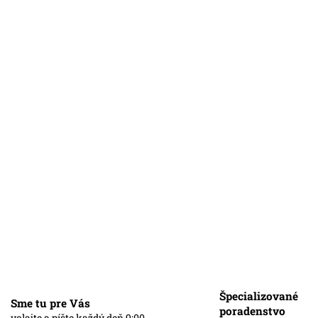
o modré
Špecializované
Sme tu pre Vás
poradenstvo
volajte a píšte každý deň 9:00