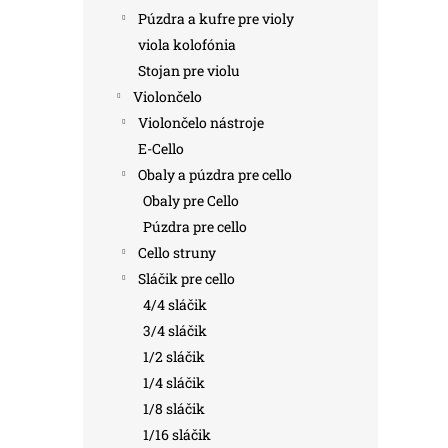
Púzdra a kufre pre violy
viola kolofónia
Stojan pre violu
Violončelo
Violončelo nástroje
E-Cello
Obaly a púzdra pre cello
Obaly pre Cello
Púzdra pre cello
Cello struny
Sláčik pre cello
4/4 sláčik
3/4 sláčik
1/2 sláčik
1/4 sláčik
1/8 sláčik
1/16 sláčik