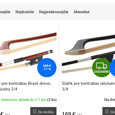
nejšie
Najdrahšie
Najpredávanejšie
Abecedne
Z
169 €
–17 %
ZADARMO
A
k pre kontrabas Brazil drevo,
Sláčik pre kontrabas sklolam
D
úzsky 1/4
1/4
A
 externom sklade do 3-7 dní
(2 ks)
Na do
R
Do košíka
Do
 €
169 €
/ ks
/ ks