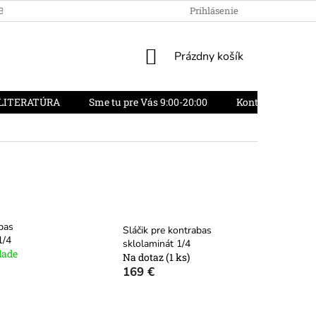
OBCHODU
OBCHODNÉ PODMIENKY
Prihlásenie
REKLAMAČNÝ PORIADO
NÁKUPNÝ
Prázdny košík
KOŠÍK
LITERATÚRA
Sme tu pre Vás 9:00-20:00
Kontakty
O
abas
Sláčik pre kontrabas
1/4
sklolaminát 1/4
lade
Na dotaz
(1 ks)
169 €