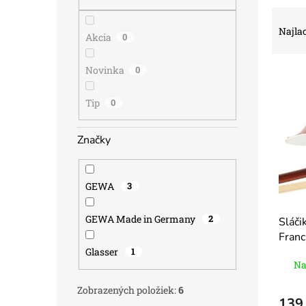
R
a
Najlac
Akcia
0
d
e
Novinka
0
V
n
ý
i
p
e
Tip
0
i
p
s
r
Značky
p
o
r
d
o
u
GEWA
3
d
k
u
t
GEWA Made in Germany
2
Sláči
k
o
Franc
t
v
o
Glasser
1
Na
v
Zobrazených položiek:
6
139