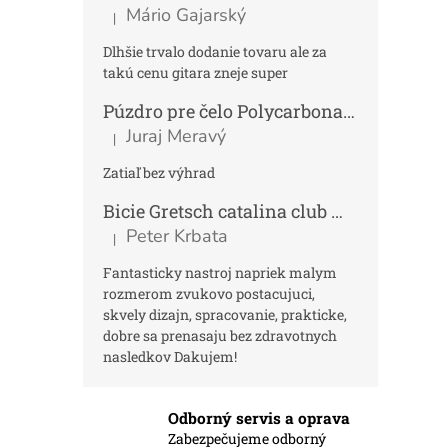
Mário Gajarský
|
Hodnotenie produktu je 4 z 5 hviezdičiek.
Dlhšie trvalo dodanie tovaru ale za
takú cenu gitara zneje super
Púzdro pre čelo Polycarbonat FUN
Tmav
Juraj Meravý
|
Hodnotenie produktu je 5 z 5 hviezdičiek.
Zatiaľ bez výhrad
Bicie Gretsch catalina club micro kit saf
Peter Krbata
|
Hodnotenie produktu je 5 z 5 hviezdičiek.
Fantasticky nastroj napriek malym
rozmerom zvukovo postacujuci,
skvely dizajn, spracovanie, prakticke,
dobre sa prenasaju bez zdravotnych
nasledkov Dakujem!
Odborný servis a oprava
Zabezpečujeme odborný