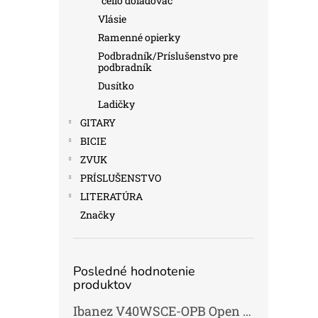
cello dolaďovač
Vlásie
Ramenné opierky
Podbradník/Príslušenstvo pre
podbradník
Dusítko
Ladičky
GITARY
BICIE
ZVUK
PRÍSLUŠENSTVO
LITERATÚRA
Značky
Posledné hodnotenie
produktov
Ibanez V40WSCE-OPB Open Pore Brown Elektroakustická gitara Dreadnought