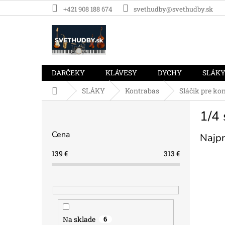
Prejsť
+421 908 188 674
svethudby@svethudby.sk
na
obsah
DARČEKY
KLÁVESY
DYCHY
SLÁK
Domov
SLÁKY
Kontrabas
Sláčik pre ko
B
1/4 
o
č
Cena
Najpr
n
ý
139
€
313
€
p
a
n
e
l
Na sklade
6