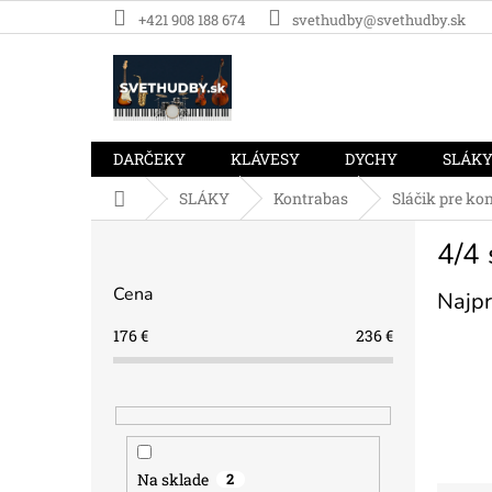
Prejsť
+421 908 188 674
svethudby@svethudby.sk
na
obsah
DARČEKY
KLÁVESY
DYCHY
SLÁK
Domov
SLÁKY
Kontrabas
Sláčik pre ko
B
4/4 
o
č
Cena
Najpr
n
ý
176
€
236
€
p
a
n
e
l
Na sklade
2