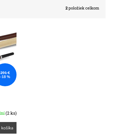
2
položiek celkom
291 €
–18 %
dní
(2 ks)
 košíka
M