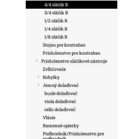
4/4 sláčik B
3/4 sláčik B
1/2 sláčik B
1/4 sláčik B
1/8 sláčik B
Stojan pre kontrabas
Príslušenstvo pre kontrabas
Príslušenstvo sláčikové nástroje
Zvlhčovače
Kobylky
Jemný dolaďovač
husle dolaďovač
viola dolaďovač
cello dolaďovač
Vlásie
Ramenné opierky
Podbradník/Príslušenstvo pre
podbradník