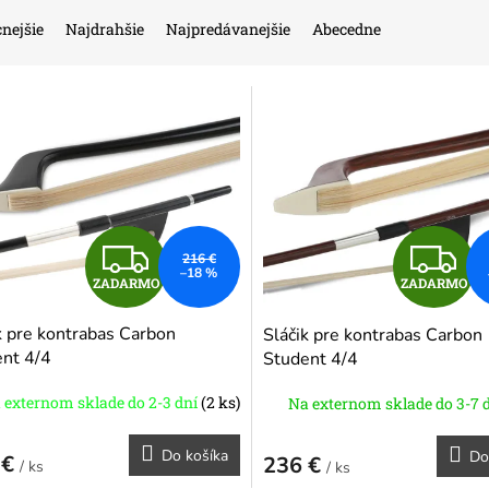
nejšie
Najdrahšie
Najpredávanejšie
Abecedne
Z
Z
216 €
–18 %
ZADARMO
ZADARMO
A
A
k pre kontrabas Carbon
Sláčik pre kontrabas Carbon
D
D
nt 4/4
Student 4/4
A
A
 externom sklade do 2-3 dní
(2 ks)
Na externom sklade do 3-7 
R
R
Do košíka
Do
 €
236 €
/ ks
/ ks
M