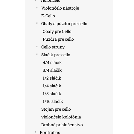
Violončelo
Violončelo nástroje
E-Cello
Obaly a púzdra pre cello
Obaly pre Cello
Púzdra pre cello
Cello struny
Sláčik pre cello
4/4 sláčik
3/4 sláčik
1/2 sláčik
1/4 sláčik
1/8 sláčik
1/16 sláčik
Stojan pre cello
violončelo kolofónia
Drobné príslušenstvo
Kontrabas