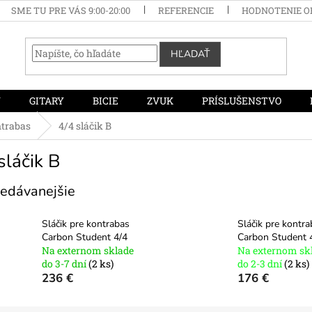
SME TU PRE VÁS 9:00-20:00
REFERENCIE
HODNOTENIE 
HĽADAŤ
Y
GITARY
BICIE
ZVUK
PRÍSLUŠENSTVO
ntrabas
4/4 sláčik B
sláčik B
edávanejšie
Sláčik pre kontrabas
Sláčik pre kontr
Carbon Student 4/4
Carbon Student 
Na externom sklade
Na externom sk
do 3-7 dní
(2 ks)
do 2-3 dní
(2 ks)
236 €
176 €