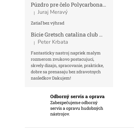
Púzdro pre čelo Polycarbonat FUN
Tmav
Juraj Meravý
|
Hodnotenie produktu je 5 z 5 hviezdičiek.
Zatiaľ bez výhrad
Bicie Gretsch catalina club micro kit saf
Peter Krbata
|
Hodnotenie produktu je 5 z 5 hviezdičiek.
Fantasticky nastroj napriek malym
rozmerom zvukovo postacujuci,
skvely dizajn, spracovanie, prakticke,
dobre sa prenasaju bez zdravotnych
nasledkov Dakujem!
Odborný servis a oprava
Zabezpečujeme odborný
servis a opravu hudobných
nástrojov.
Z