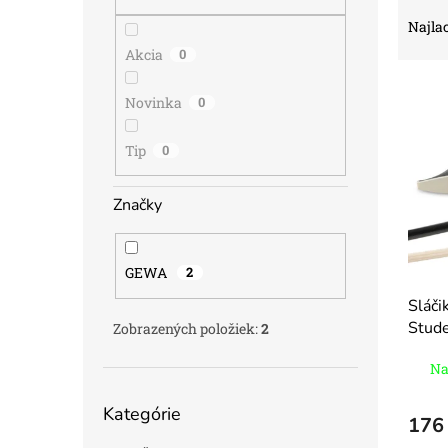
R
a
Najlac
d
Akcia
0
e
V
n
Novinka
0
ý
i
p
e
Tip
0
i
p
s
r
p
o
Značky
r
d
o
u
d
k
GEWA
2
u
t
Sláči
k
o
Stude
t
v
Zobrazených položiek:
2
o
Na
v
Preskočiť
Kategórie
kategórie
176