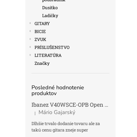
Dusítko
Ladičky
GITARY
BICIE
ZVUK
PRÍSLUŠENSTVO
LITERATÚRA
Značky
Posledné hodnotenie
produktov
Ibanez V40WSCE-OPB Open Pore Brown Elektroakustická gitara Dreadnought
Mário Gajarský
|
Hodnotenie produktu je 4 z 5 hviezdičiek.
Dlhšie trvalo dodanie tovaru ale za
takú cenu gitara zneje super