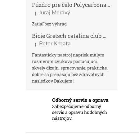
Púzdro pre čelo Polycarbonat FUN
Tmav
Juraj Meravý
|
Hodnotenie produktu je 5 z 5 hviezdičiek.
Zatiaľ bez výhrad
Bicie Gretsch catalina club micro kit saf
Peter Krbata
|
Hodnotenie produktu je 5 z 5 hviezdičiek.
Fantasticky nastroj napriek malym
rozmerom zvukovo postacujuci,
skvely dizajn, spracovanie, prakticke,
dobre sa prenasaju bez zdravotnych
nasledkov Dakujem!
Odborný servis a oprava
Zabezpečujeme odborný
servis a opravu hudobných
nástrojov.
Z