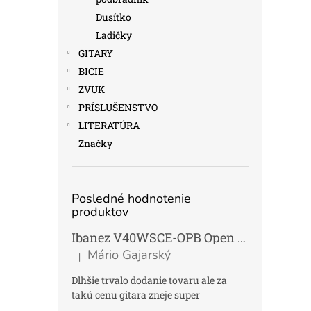
Dusítko
Ladičky
GITARY
BICIE
ZVUK
PRÍSLUŠENSTVO
LITERATÚRA
Značky
Posledné hodnotenie
produktov
Ibanez V40WSCE-OPB Open Pore Brown Elektroakustická gitara Dreadnought
Mário Gajarský
|
Hodnotenie produktu je 4 z 5 hviezdičiek.
Dlhšie trvalo dodanie tovaru ale za
takú cenu gitara zneje super