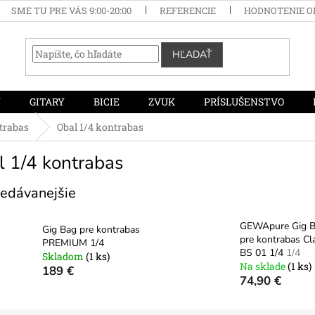
SME TU PRE VÁS 9:00-20:00
REFERENCIE
HODNOTENIE 
HĽADAŤ
Y
GITARY
BICIE
ZVUK
PRÍSLUŠENSTVO
trabas
Obal 1/4 kontrabas
l 1/4 kontrabas
edávanejšie
GEWApure Gig 
Gig Bag pre kontrabas
pre kontrabas Cl
PREMIUM 1/4
BS 01 1/4
1/4
Skladom
(1 ks)
Na sklade
(1 ks)
189 €
74,90 €