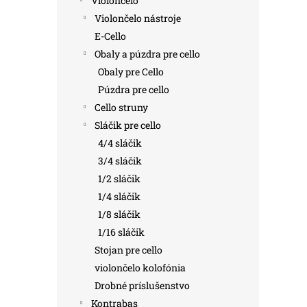
Violončelo
Violončelo nástroje
E-Cello
Obaly a púzdra pre cello
Obaly pre Cello
Púzdra pre cello
Cello struny
Sláčik pre cello
4/4 sláčik
3/4 sláčik
1/2 sláčik
1/4 sláčik
1/8 sláčik
1/16 sláčik
Stojan pre cello
violončelo kolofónia
Drobné príslušenstvo
Kontrabas