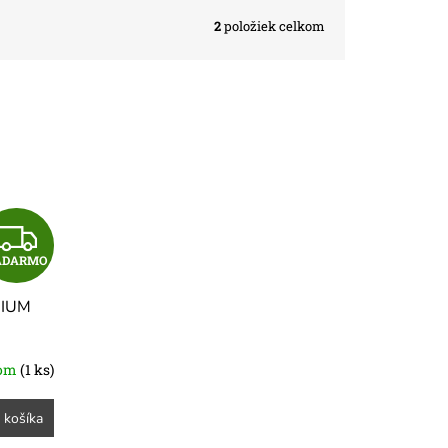
2
položiek celkom
Z
ADARMO
A
MIUM
D
A
dom
(1 ks)
R
 košíka