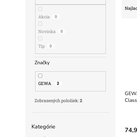
R
a
Najlac
d
Akcia
0
e
V
n
Novinka
0
ý
i
p
e
Tip
0
i
p
s
r
p
o
Značky
r
d
o
u
d
k
GEWA
2
u
t
GEWA
k
o
Class
t
v
Zobrazených položiek:
2
o
v
Preskočiť
Kategórie
kategórie
74,