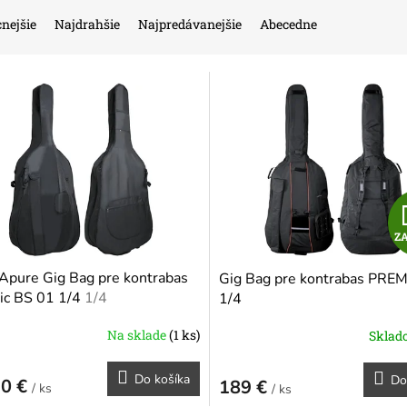
nejšie
Najdrahšie
Najpredávanejšie
Abecedne
Z
pure Gig Bag pre kontrabas
Gig Bag pre kontrabas PRE
ic BS 01 1/4
1/4
1/4
Na sklade
(1 ks)
Skla
Do košíka
Do
90 €
189 €
/ ks
/ ks